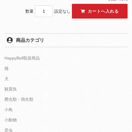
数量
設定なし
商品カテゴリ
HappyBell取扱商品
猫
犬
観賞魚
爬虫類・両生類
小鳥
小動物
昆虫