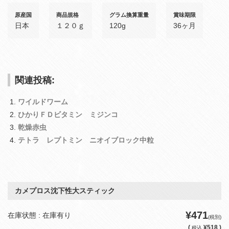
原産国
商品規格
グラム換算重量
賞味期限
日本
１２０ｇ
120g
36ヶ月
関連投稿:
ワイルドワーム
ひかりＦＤビタミン ミジンコ
乾燥赤虫
テトラ レプトミン ニオイブロック中粒
カメプロス沈下性大スティック
¥471
在庫状態 : 在庫有り
(税別)
(
¥518 )
税込