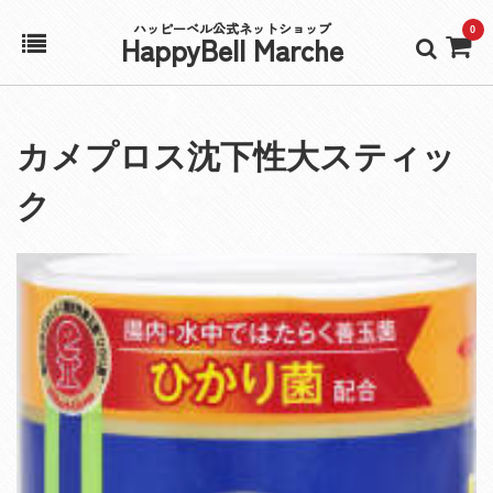
ハッピーベル公式ネットショップ
0
HappyBell Marche
ホーム
カメプロス沈下性大スティッ
アカウント
ク
カート