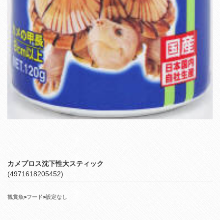
カメプロス沈下性大スティック
(4971618205452)
観賞魚
>
フード
>
設定なし