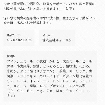
ひかり菌が腸内で活性化、健康をサポート。ひかり菌と茶葉の
消臭効果で水の汚れと臭いを抑えます。（沈下）
深い水で飼育の際も食べやすい沈下性。生きたひかり菌がフン
を分解、水の汚れを軽減します。
商品コード
メーカー
4971618205452
株式会社キョーリン
原材料
フィッシュミール、小麦粉、かしこ、大豆ミール、ビール
酵母、小麦胚芽、魚油、とうもろこし、植物油、わかめ、
米ぬか、アミノ酸（メチオニン）、茶葉、ガーリック、生
菌剤、シジミエキス、カロチノイド、ビタミン類（塩化コ
リン、Ｅ、Ｃ、イノシトール、Ｂ５、Ｂ２、Ａ、Ｂ１、Ｂ
６、Ｂ３、Ｋ、葉酸、Ｄ３、ビオチン）、ミネラル類
（Ｐ、Ｃａ、Ｆｅ、Ｍｇ、Ｚｎ、Ｍｎ、Ｃｏ、Ｃｕ、Ｉ、
Ｓｅ）