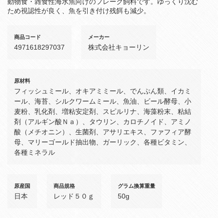
動物食・雑食性海水魚向けのフレーク飼料です。ゆっくり沈む
ため視認性が良く、魚を引き付け残餌も減少。
商品コード
メーカー
4971618297037
株式会社キョーリン
原材料
フィッシュミール、オキアミミール、でんぷん類、イカミ
ール、海苔、シルクワームミール、魚油、ビール酵母、小
麦粉、乳化剤、増粘安定剤、スピルリナ、海藻粉末、粘結
剤（アルギン酸Ｎａ）、タウリン、カロチノイド、アミノ
酸（メチオニン）、生菌剤、アサリエキス、ファフィア酵
母、マリーゴールド抽出物、ガーリック、各種ビタミン、
各種ミネラル
原産国
商品規格
グラム換算重量
日本
レッド５０ｇ
50g