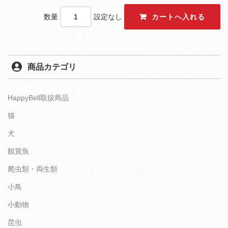
数量
設定なし
商品カテゴリ
HappyBell取扱商品
猫
犬
観賞魚
爬虫類・両生類
小鳥
小動物
昆虫