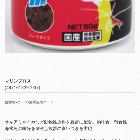
マリンプロス
(4971618297037)
観賞魚
>
フード
>
海水魚用フード
オキアミやイカなど動物性原料を豊富に配合。動物食・雑食性
海水魚の嗜好を刺激し抜群の食いつきを実現。