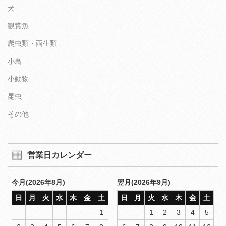
犬
観賞魚
爬虫類・両生類
小鳥
小動物
昆虫
その他
営業日カレンダー
今月(2026年8月)
翌月(2026年9月)
日
月
火
水
木
金
土
日
月
火
水
木
金
土
1
1
2
3
4
5