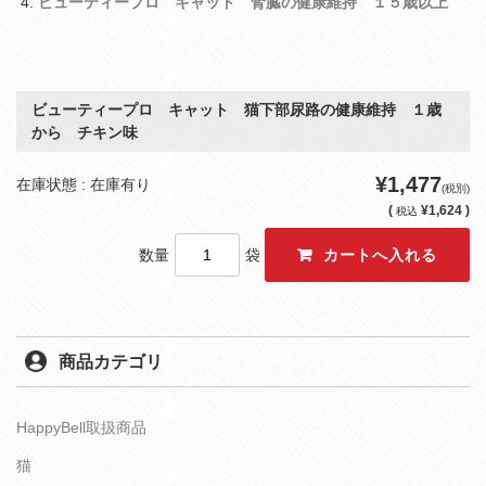
ビューティープロ キャット 腎臓の健康維持 １５歳以上
ビューティープロ キャット 猫下部尿路の健康維持 １歳
から チキン味
¥1,477
在庫状態 : 在庫有り
(税別)
(
¥1,624 )
税込
数量
袋
商品カテゴリ
HappyBell取扱商品
猫