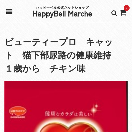
ハッピーベル公式ネットショップ
0
HappyBell Marche
ホーム
ビューティープロ キャッ
アカウント
ト 猫下部尿路の健康維持
カート
１歳から チキン味