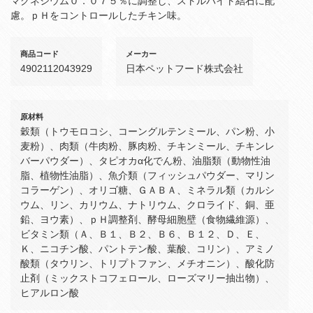
マグネシウム０．０７５％に調整し、ストルバイト結石に配
慮。ｐＨをコントロールしたチキン味。
商品コード
メーカー
4902112043929
日本ペットフード株式会社
原材料
穀類（トウモロコシ、コーングルテンミール、パン粉、小
麦粉）、肉類（牛肉粉、豚肉粉、チキンミール、チキンレ
バーパウダー）、タピオカα化でん粉、油脂類（動物性油
脂、植物性油脂）、魚介類（フィッシュパウダー、マリン
コラーゲン）、オリゴ糖、ＧＡＢＡ、ミネラル類（カルシ
ウム、リン、カリウム、ナトリウム、クロライド、銅、亜
鉛、ヨウ素）、ｐＨ調整剤、酵母細胞壁（食物繊維源）、
ビタミン類（Ａ、Ｂ１、Ｂ２、Ｂ６、Ｂ１２、Ｄ、Ｅ、
Ｋ、ニコチン酸、パントテン酸、葉酸、コリン）、アミノ
酸類（タウリン、トリプトファン、メチオニン）、酸化防
止剤（ミックストコフェロール、ローズマリー抽出物）、
ヒアルロン酸