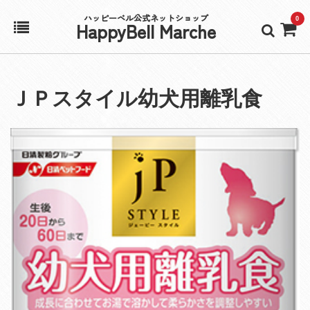
ハッピーベル公式ネットショップ
0
HappyBell Marche
ホーム
ＪＰスタイル幼犬用離乳食
アカウント
カート