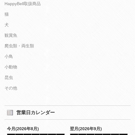
HappyBell取扱商品
猫
犬
観賞魚
爬虫類・両生類
小鳥
小動物
昆虫
その他
営業日カレンダー
今月(2026年8月)
翌月(2026年9月)