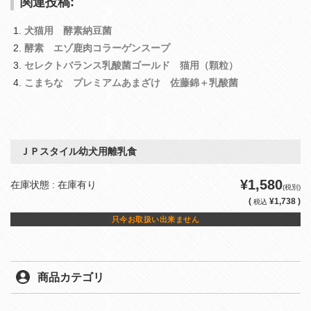
関連投稿:
犬猫用 酵素納豆菌
酵素 エゾ鹿肉コラーゲンスープ
セレクトバランス乳酸菌ゴールド 猫用（顆粒）
こまちな プレミアムあまざけ 佐藤錦＋乳酸菌
ＪＰスタイル幼犬用離乳食
¥1,580
在庫状態 : 在庫有り
(税別)
(
¥1,738 )
税込
只今お取扱い出来ません
商品カテゴリ