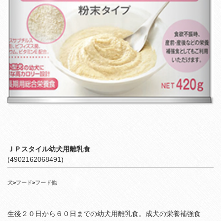
ＪＰスタイル幼犬用離乳食
(4902162068491)
犬
>
フード
>
フード他
生後２０日から６０日までの幼犬用離乳食。成犬の栄養補強食