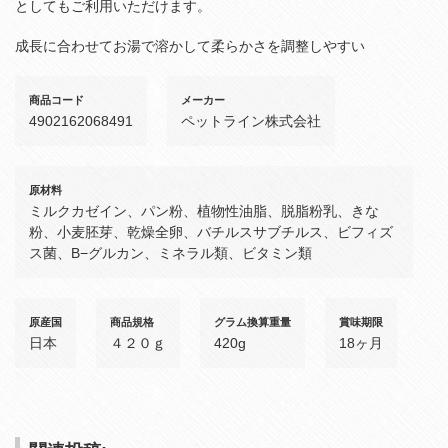
としてもご利用いただけます。
成長に合わせてお湯で溶かして柔らかさを調整しやすい
商品コード
メーカー
4902162068491
ペットライン株式会社
原材料
ミルクカゼイン、パン粉、植物性油脂、脱脂粉乳、きな
粉、小麦胚芽、乾燥全卵、バチルスサブチルス、ビフィズ
ス菌、Β−グルカン、ミネラル類、ビタミン類
原産国
商品規格
グラム換算重量
賞味期限
日本
４２０ｇ
420g
18ヶ月