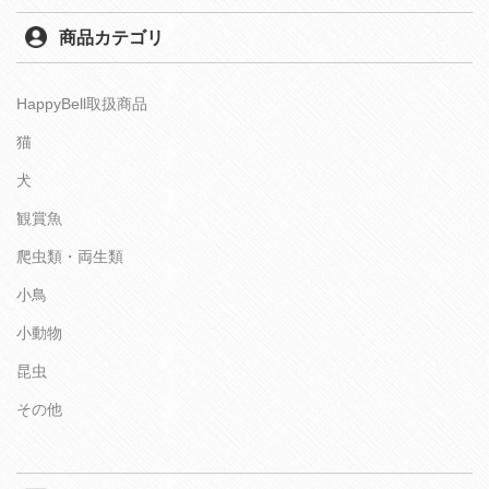
商品カテゴリ
HappyBell取扱商品
猫
犬
観賞魚
爬虫類・両生類
小鳥
小動物
昆虫
その他