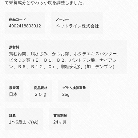
て栄養成分とやわらか度を調整しました。
商品コード
メーカー
4902418803012
ペットライン株式会社
原材料
鶏むね肉、鶏ささみ、かつお節、ホタテエキスパウダー、
ビタミン類（Ｅ、Ｂ１、Ｂ２、パントテン酸、ナイアシ
ン、Ｂ６、Ｂ１２、Ｃ）、増粘安定剤（加工デンプン）
原産国
商品規格
グラム換算重量
日本
２５ｇ
25g
対象
賞味期限
1〜6歳まで(成)
24ヶ月