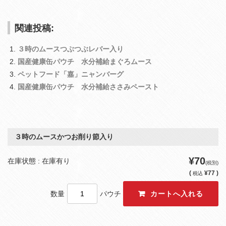
関連投稿:
３時のムースつぶつぶレバー入り
国産健康缶パウチ 水分補給まぐろムース
ペットフード「嘉」ニャンバーグ
国産健康缶パウチ 水分補給ささみペースト
３時のムースかつお削り節入り
¥70
在庫状態 : 在庫有り
(税別)
(
¥77 )
税込
数量
パウチ