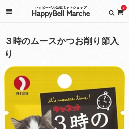
ハッピーベル公式ネットショップ
0
HappyBell Marche
ホーム
３時のムースかつお削り節入
アカウント
り
カート