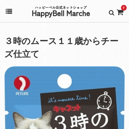
ハッピーベル公式ネットショップ
0
HappyBell Marche
ホーム
３時のムース１１歳からチー
アカウント
ズ仕立て
カート