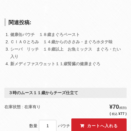
関連投稿:
健康缶パウチ １８歳まぐろペースト
ＣＩＡＯとろみ １４歳からのささみ・まぐろホタテ味
シーバ リッチ １８歳以上 お魚ミックス まぐろ・たい
入り
新メディファスウェット１１歳腎臓の健康まぐろ
３時のムース１１歳からチーズ仕立て
¥70
在庫状態 : 在庫有り
(税別)
(
¥77 )
税込
数量
パウチ