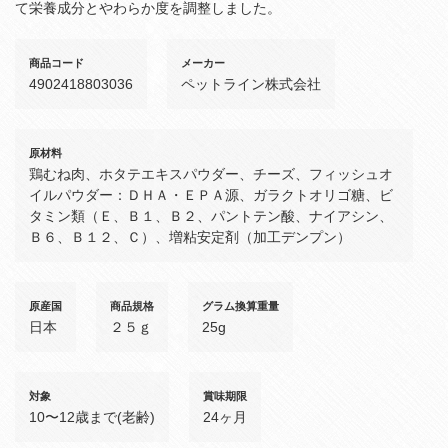
て栄養成分とやわらか度を調整しました。
商品コード
メーカー
4902418803036
ペットライン株式会社
原材料
鶏むね肉、ホタテエキスパウダー、チーズ、フィッシュオ
イルパウダー：ＤＨＡ・ＥＰＡ源、ガラクトオリゴ糖、ビ
タミン類（Ｅ、Ｂ１、Ｂ２、パントテン酸、ナイアシン、
Ｂ６、Ｂ１２、Ｃ）、増粘安定剤（加工デンプン）
原産国
商品規格
グラム換算重量
日本
２５ｇ
25g
対象
賞味期限
10〜12歳まで(老齢)
24ヶ月