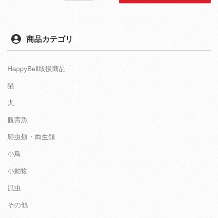
商品カテゴリ
HappyBell取扱商品
猫
犬
観賞魚
爬虫類・両生類
小鳥
小動物
昆虫
その他