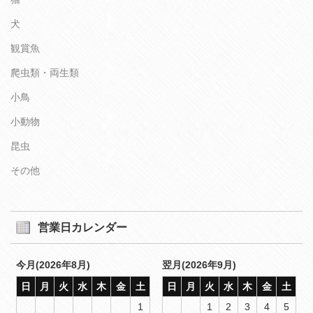
犬
観賞魚
爬虫類・両生類
小鳥
小動物
昆虫
その他
営業日カレンダー
今月(2026年8月)
翌月(2026年9月)
日
月
火
水
木
金
土
日
月
火
水
木
金
土
1
1
2
3
4
5