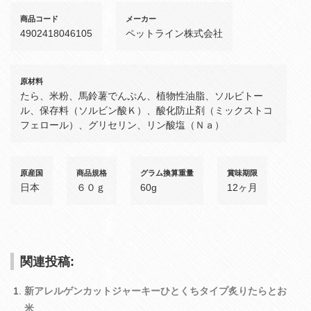
商品コード
メーカー
4902418046105
ペットライン株式会社
原材料
たら、米粉、馬鈴薯でんぷん、植物性油脂、ソルビトー
ル、保存料（ソルビン酸Ｋ）、酸化防止剤（ミックストコ
フェロール）、グリセリン、リン酸塩（Ｎａ）
原産国
商品規格
グラム換算重量
賞味期限
日本
６０ｇ
60g
12ヶ月
関連投稿:
新アレルゲンカットジャーキーひとくちタイプ炙りたらとお
米