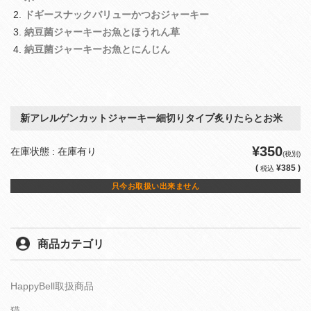
ドギースナックバリューかつおジャーキー
納豆菌ジャーキーお魚とほうれん草
納豆菌ジャーキーお魚とにんじん
新アレルゲンカットジャーキー細切りタイプ炙りたらとお米
¥350
在庫状態 : 在庫有り
(税別)
(
¥385 )
税込
只今お取扱い出来ません
商品カテゴリ
HappyBell取扱商品
猫