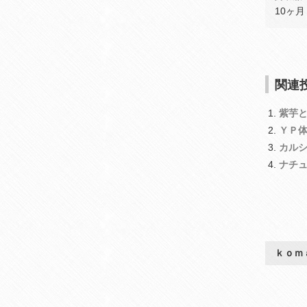
10ヶ月
関連投
紫芋
ＹＰ
カル
ナチ
ｋｏｍ