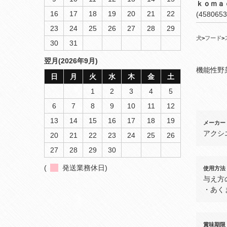
ｋｏｍａ
16
17
18
19
20
21
22
(4580653
23
24
25
26
27
28
29
犬
>
フード
>
30
31
翌月(2026年9月)
機能性野
日
月
火
水
木
金
土
1
2
3
4
5
6
7
8
9
10
11
12
13
14
15
16
17
18
19
メーカー
アクシ
20
21
22
23
24
25
26
27
28
29
30
(
発送業務休日)
使用方法
与え方の目
・あく
賞味期限