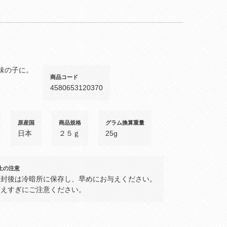
味の子に。
商品コード
4580653120370
原産国
商品規格
グラム換算重量
日本
２５ｇ
25g
上の注意
開封後は冷暗所に保存し、早めにお与えください。
与えすぎにご注意ください。