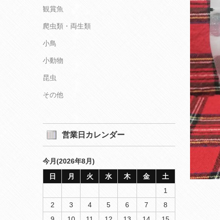
観賞魚
爬虫類・両生類
小鳥
小動物
昆虫
その他
営業日カレンダー
今月(2026年8月)
日
月
火
水
木
金
土
1
2
3
4
5
6
7
8
9
10
11
12
13
14
15