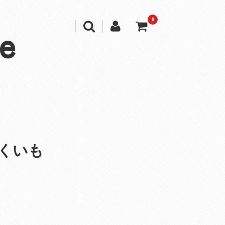
0
e
きくいも