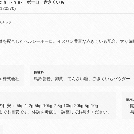
ｃｈｉ‐ｎａ‐ ボーロ 赤きくいも
120370)
スナック
菜を配合したヘルシーボーロ。イヌリン豊富な赤きくいも配合。太り気
原材料
エ株式会社
馬鈴薯粉、卵黄、てんさい糖、赤きくいもパウダー
使用
安：‐5kg 1‐2g 5kg‐10kg 2‐5g 10kg‐20kg 5g‐10g
・
までも目安です。体調を考慮し、調整してお与えください。
・