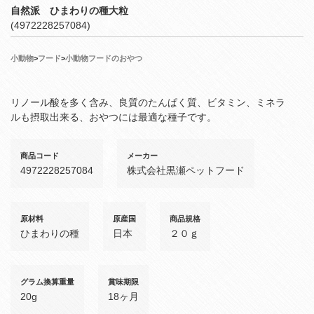
自然派 ひまわりの種大粒
(4972228257084)
小動物
>
フード
>
小動物フードのおやつ
リノール酸を多く含み、良質のたんぱく質、ビタミン、ミネラ
ルも摂取出来る、おやつには最適な種子です。
商品コード
メーカー
4972228257084
株式会社黒瀬ペットフード
原材料
原産国
商品規格
ひまわりの種
日本
２０ｇ
グラム換算重量
賞味期限
20g
18ヶ月