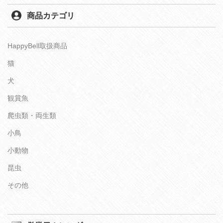
商品カテゴリ
HappyBell取扱商品
猫
犬
観賞魚
爬虫類・両生類
小鳥
小動物
昆虫
その他