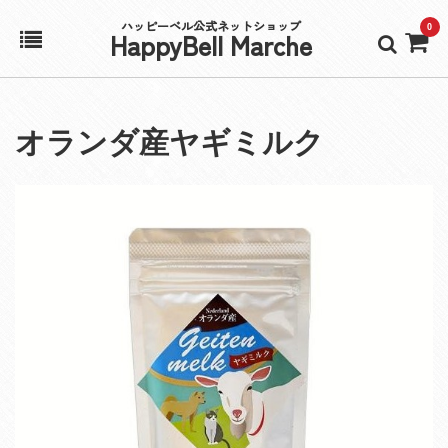
ハッピーベル公式ネットショップ
0
HappyBell Marche
ホーム
オランダ産ヤギミルク
アカウント
カート