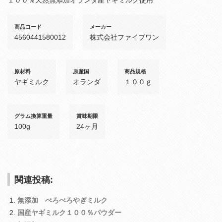
１００％天然無添加オランダ産ヤギミルク使用
商品コード
メーカー
4560441580012
株式会社ファイブワン
原材料
原産国
商品規格
ヤギミルク
オランダ
１００ｇ
グラム換算重量
賞味期限
100g
24ヶ月
関連投稿:
無添加 ぺろぺろやぎミルク
国産ヤギミルク１００％パウダー