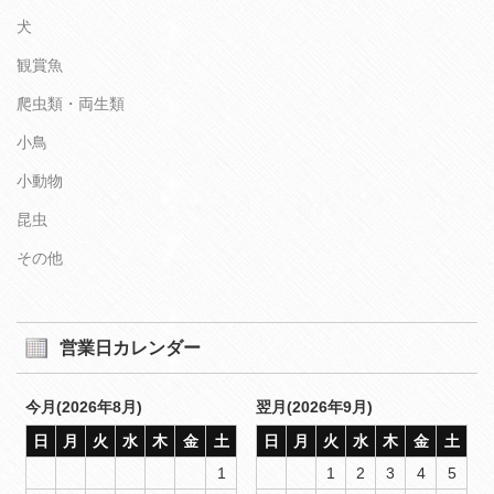
犬
観賞魚
爬虫類・両生類
小鳥
小動物
昆虫
その他
営業日カレンダー
今月(2026年8月)
翌月(2026年9月)
日
月
火
水
木
金
土
日
月
火
水
木
金
土
1
1
2
3
4
5