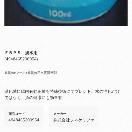
ＥＢＰＳ 淡水用
(4948465200954)
観賞魚
>
フード
>
観賞魚用水質調整剤
硝化菌に腸内有効細菌を特殊技術にてブレンド。水の浄化だけ
ではなく、魚の健康にも効果有。
商品コード
メーカー
4948465200954
株式会社ソネケミファ