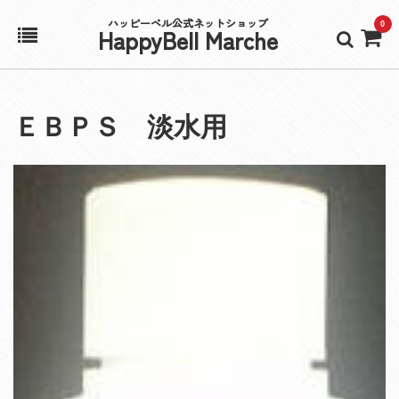
ハッピーベル公式ネットショップ
0
HappyBell Marche
ホーム
ＥＢＰＳ 淡水用
アカウント
カート