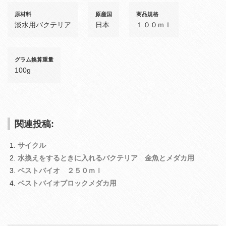
原材料
原産国
商品規格
淡水用バクテリア
日本
１００ｍｌ
グラム換算重量
100g
関連投稿:
サイクル
水換えをするときに入れるバクテリア 金魚とメダカ用
ベストバイオ ２５０ｍｌ
ベストバイオブロックメダカ用