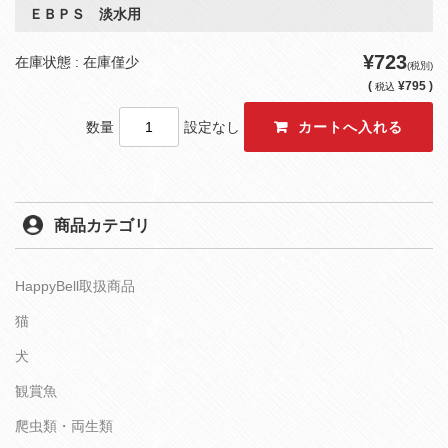
ＥＢＰＳ 淡水用
¥723
在庫状態 : 在庫僅少
(税別)
(
¥795 )
税込
数量
設定なし
商品カテゴリ
HappyBell取扱商品
猫
犬
観賞魚
爬虫類・両生類