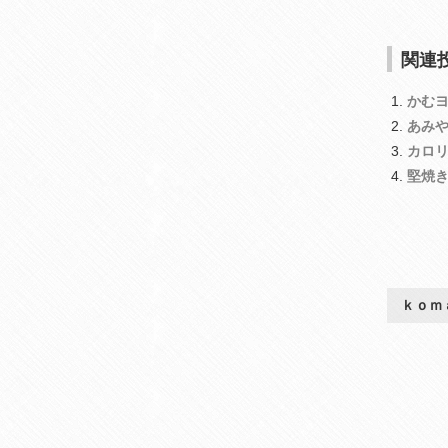
関連投
かむ
あみ
カロ
堅焼
ｋｏｍ