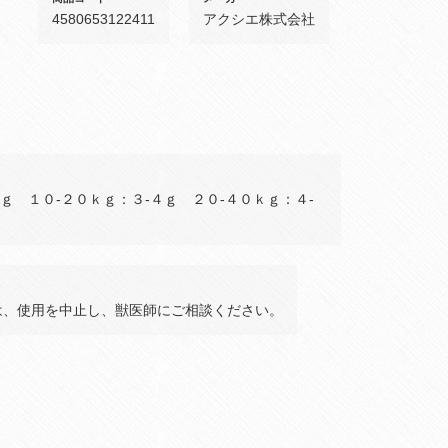
4580653122411
アクシエ株式会社
ｇ １０‐２０ｋｇ：３‐４ｇ ２０‐４０ｋｇ：４‐
は、使用を中止し、獣医師にご相談ください。