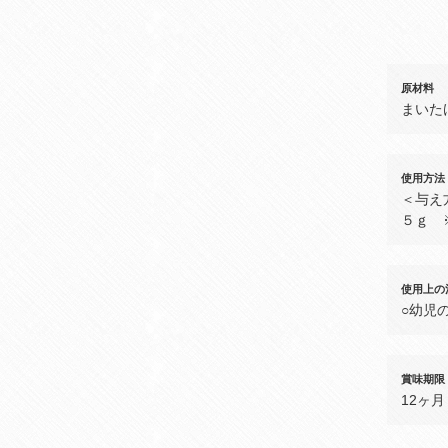
原材料
まいた
使用方法
＜与え
５ｇ 
使用上の
○幼児
賞味期限
12ヶ月