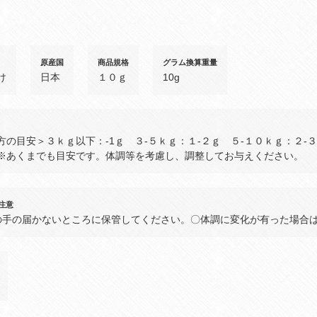
原産国
商品規格
グラム換算重量
け
日本
１０ｇ
10g
方の目安＞３ｋｇ以下：‐1ｇ ３‐５ｋｇ：１‐２ｇ ５‐１０ｋｇ：２‐３
※あくまでも目安です。体調等を考慮し、調整してお与えください。
注意
の手の届かないところに保管してください。〇体調に変化が有った場合