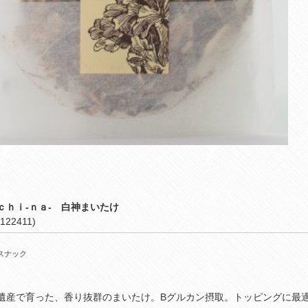
ｃｈｉ‐ｎａ‐ 白神まいたけ
122411)
スナック
遺産で育った、香り抜群のまいたけ。Βグルカン摂取。トッピングに最