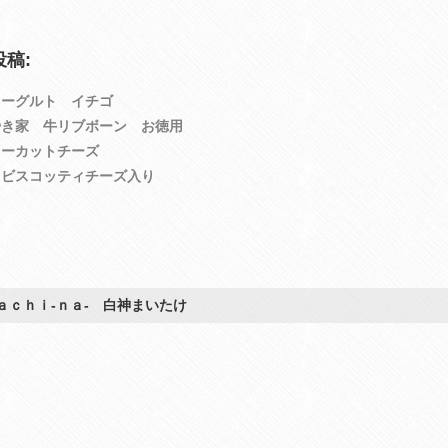
稿:
ヨーグルト イチゴ
やき家 牛リブボーン お徳用
リーカットチーズ
きビスコッティチーズ入り
ａｃｈｉ‐ｎａ‐ 白神まいたけ