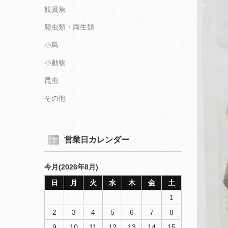
観賞魚
爬虫類・両生類
小鳥
小動物
昆虫
その他
営業日カレンダー
今月(2026年8月)
日
月
火
水
木
金
土
1
2
3
4
5
6
7
8
9
10
11
12
13
14
15