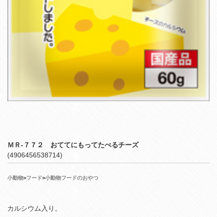
ＭＲ‐７７２ おててにもってたべるチーズ
(4906456538714)
小動物
>
フード
>
小動物フードのおやつ
カルシウム入り。