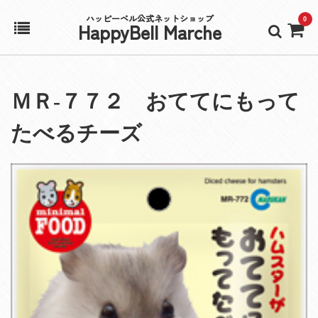
ハッピーベル公式ネットショップ
0
HappyBell Marche
ホーム
ＭＲ‐７７２ おててにもって
アカウント
たべるチーズ
カート