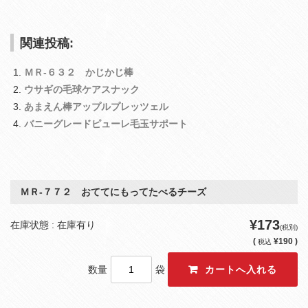
関連投稿:
ＭＲ‐６３２ かじかじ棒
ウサギの毛球ケアスナック
あまえん棒アップルプレッツェル
バニーグレードピューレ毛玉サポート
ＭＲ‐７７２ おててにもってたべるチーズ
¥173
在庫状態 : 在庫有り
(税別)
(
¥190 )
税込
数量
袋