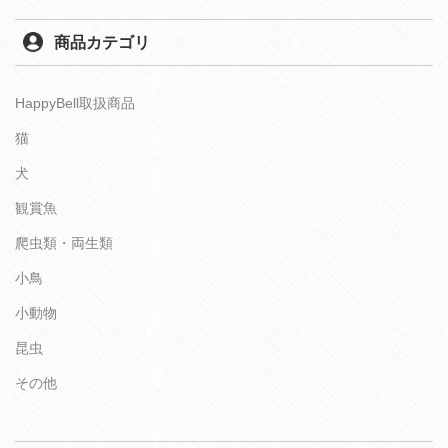
商品カテゴリ
HappyBell取扱商品
猫
犬
観賞魚
爬虫類・両生類
小鳥
小動物
昆虫
その他