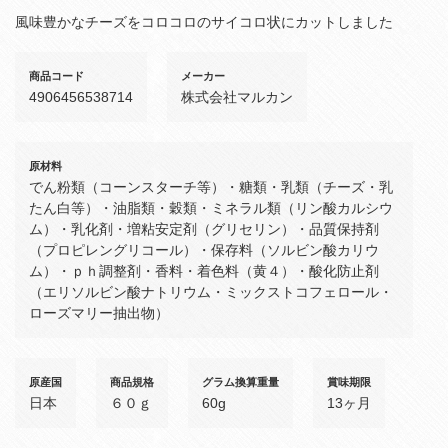
風味豊かなチーズをコロコロのサイコロ状にカットしました
商品コード
メーカー
4906456538714
株式会社マルカン
原材料
でん粉類（コーンスターチ等）・糖類・乳類（チーズ・乳
たん白等）・油脂類・穀類・ミネラル類（リン酸カルシウ
ム）・乳化剤・増粘安定剤（グリセリン）・品質保持剤
（プロピレングリコール）・保存料（ソルビン酸カリウ
ム）・ｐｈ調整剤・香料・着色料（黄４）・酸化防止剤
（エリソルビン酸ナトリウム・ミックストコフェロール・
ローズマリー抽出物）
原産国
商品規格
グラム換算重量
賞味期限
日本
６０ｇ
60g
13ヶ月