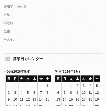
爬虫類・両生類
小鳥
小動物
昆虫
その他
営業日カレンダー
今月(2026年8月)
翌月(2026年9月)
日
月
火
水
木
金
土
日
月
火
水
木
金
土
1
1
2
3
4
5
2
3
4
5
6
7
8
6
7
8
9
10
11
12
9
10
11
12
13
14
15
13
14
15
16
17
18
19