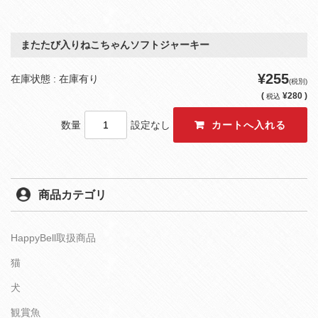
またたび入りねこちゃんソフトジャーキー
¥255
在庫状態 : 在庫有り
(税別)
(
¥280 )
税込
数量
設定なし
商品カテゴリ
HappyBell取扱商品
猫
犬
観賞魚