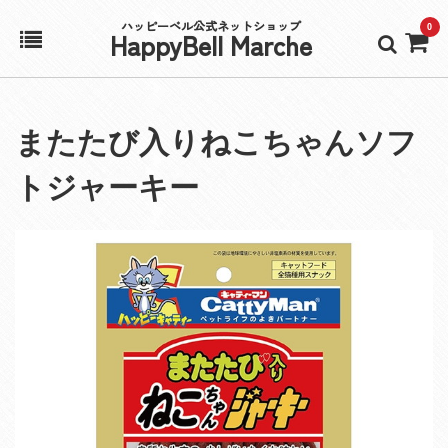
ハッピーベル公式ネットショップ
0
HappyBell Marche
ホーム
またたび入りねこちゃんソフ
アカウント
トジャーキー
カート