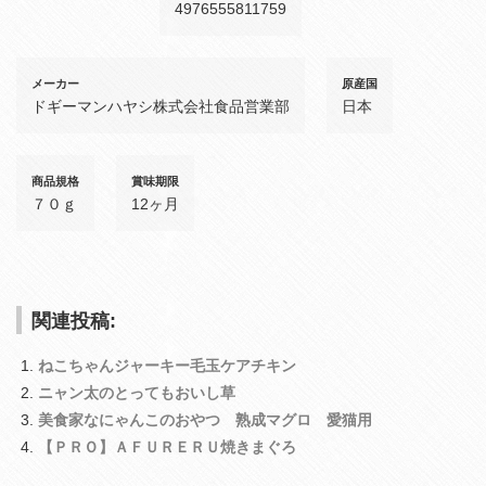
4976555811759
メーカー
原産国
ドギーマンハヤシ株式会社食品営業部
日本
商品規格
賞味期限
７０ｇ
12ヶ月
関連投稿:
ねこちゃんジャーキー毛玉ケアチキン
ニャン太のとってもおいし草
美食家なにゃんこのおやつ 熟成マグロ 愛猫用
【ＰＲＯ】ＡＦＵＲＥＲＵ焼きまぐろ