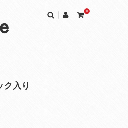
0
e
ック入り