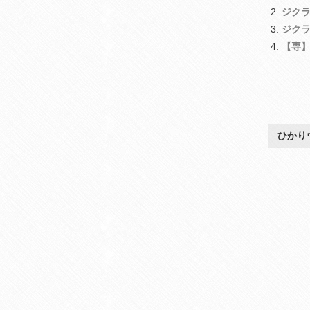
ジク
ジク
【専
ひかり