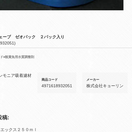
ェーブ ゼオパック ２パック入り
932051)
ド
>
観賞魚用水質調整剤
ンモニア吸着濾材
商品コード
メーカー
4971618932051
株式会社キョーリン
稿:
アエックス２５０ｍｌ