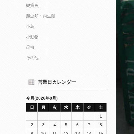
観賞魚
爬虫類・両生類
小鳥
小動物
昆虫
その他
営業日カレンダー
今月(2026年8月)
日
月
火
水
木
金
土
1
2
3
4
5
6
7
8
9
10
11
12
13
14
15