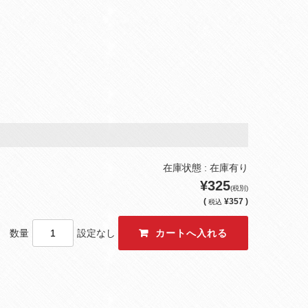
在庫状態 : 在庫有り
¥325
(税別)
(
¥357 )
税込
数量
設定なし