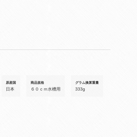
原産国
商品規格
グラム換算重量
日本
６０ｃｍ水槽用
333g