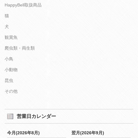
HappyBell取扱商品
猫
犬
観賞魚
爬虫類・両生類
小鳥
小動物
昆虫
その他
営業日カレンダー
今月(2026年8月)
翌月(2026年9月)