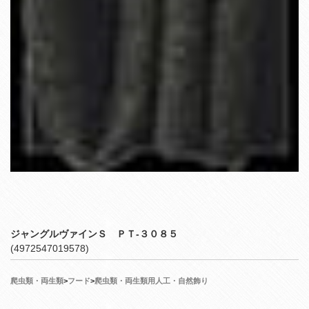
ジャングルヴァインＳ ＰＴ‐３０８５
(4972547019578)
爬虫類・両生類
>
フード
>
爬虫類・両生類用人工・自然飾り