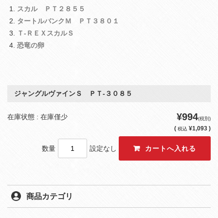
スカル ＰＴ２８５５
タートルバンクＭ ＰＴ３８０１
Ｔ‐ＲＥＸスカルＳ
恐竜の卵
ジャングルヴァインＳ ＰＴ‐３０８５
¥994
在庫状態 : 在庫僅少
(税別)
(
¥1,093 )
税込
数量
設定なし
商品カテゴリ