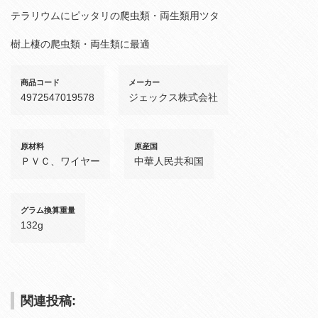
テラリウムにピッタリの爬虫類・両生類用ツタ
樹上棲の爬虫類・両生類に最適
商品コード
メーカー
4972547019578
ジェックス株式会社
原材料
原産国
ＰＶＣ、ワイヤー
中華人民共和国
グラム換算重量
132g
関連投稿: