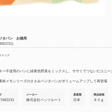
ジタパン お徳用
682231)
スナック
ター不使用のパンに緑黄色野菜をミックスし、ササミでつないだユニー
素材メモシリーズのささみベジタパンがボリュームアップして再登場
ド
メーカー
原産国
商品規格
37682231
株式会社ペッツルート
日本
８０ｇ