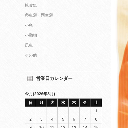
観賞魚
爬虫類・両生類
小鳥
小動物
昆虫
その他
営業日カレンダー
今月(2026年8月)
日
月
火
水
木
金
土
1
2
3
4
5
6
7
8
9
10
11
12
13
14
15