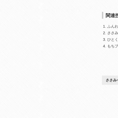
関連投
ふん
ささ
ひと
もち
ささみ