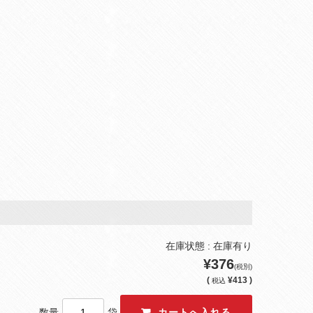
在庫状態 : 在庫有り
¥376
(税別)
(
¥413 )
税込
数量
袋