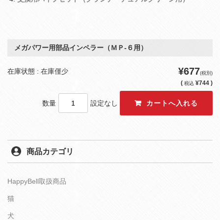
メガパワー用部品インペラー（ＭＰ‐６用）
¥677
在庫状態 : 在庫僅少
(税別)
(
¥744 )
税込
数量
設定なし
商品カテゴリ
HappyBell取扱商品
猫
犬