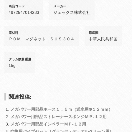
商品コード
メーカー
4972547014283
ジェックス株式会社
原材料
原産国
ＰＯＭ マグネット ＳＵＳ３０４
中華人民共和国
グラム換算重量
15g
関連投稿:
メガパワー用部品ホース１．５ｍ（送水用Φ１２ｍｍ）
メガパワー用部品ストレーナースポンジＭＰ‐１２用
メガパワー用部品インペラーＭＰ‐１２用
交換用パイプセット（グランデ・デュアルクリーン用）