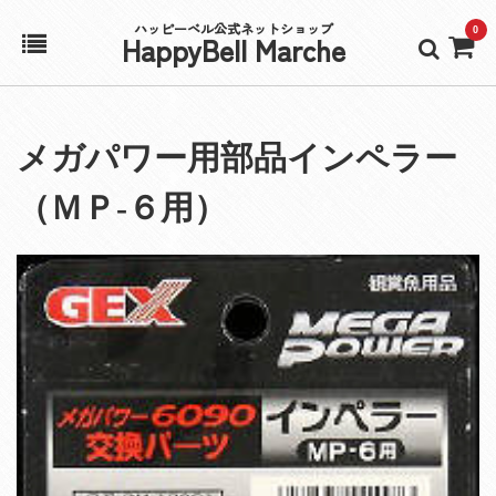
ハッピーベル公式ネットショップ
0
HappyBell Marche
ホーム
メガパワー用部品インペラー
アカウント
（ＭＰ‐６用）
カート