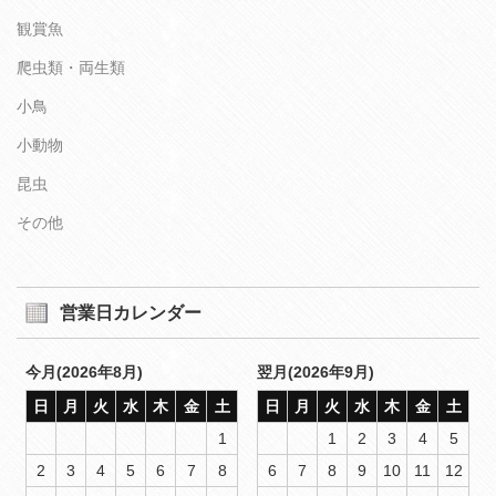
観賞魚
爬虫類・両生類
小鳥
小動物
昆虫
その他
営業日カレンダー
今月(2026年8月)
翌月(2026年9月)
日
月
火
水
木
金
土
日
月
火
水
木
金
土
1
1
2
3
4
5
2
3
4
5
6
7
8
6
7
8
9
10
11
12