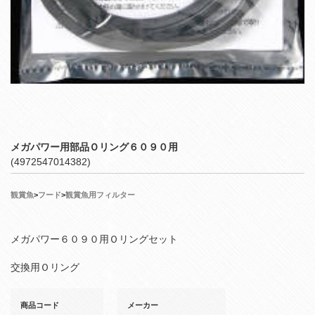
メガパワー用部品Ｏリング６０９０用
(4972547014382)
観賞魚
>
フード
>
観賞魚用フィルター
メガパワー６０９０用Ｏリングセット
交換用Ｏリング
商品コード
メーカー