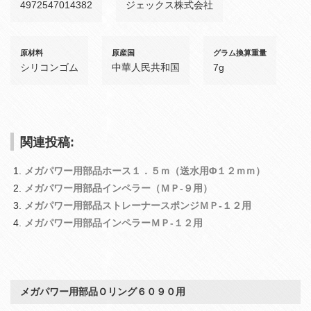
4972547014382
ジェックス株式会社
原材料
原産国
グラム換算重量
シリコンゴム
中華人民共和国
7g
関連投稿:
メガパワー用部品ホース１．５ｍ（送水用Φ１２ｍｍ）
メガパワー用部品インペラー（ＭＰ‐９用）
メガパワー用部品ストレーナースポンジＭＰ‐１２用
メガパワー用部品インペラーＭＰ‐１２用
メガパワー用部品Ｏリング６０９０用