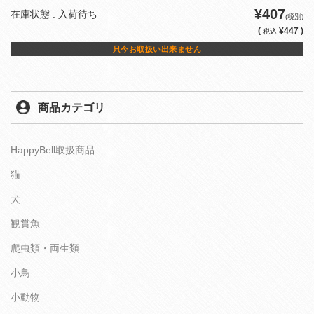
¥407
在庫状態 : 入荷待ち
(税別)
(
¥447 )
税込
只今お取扱い出来ません
商品カテゴリ
HappyBell取扱商品
猫
犬
観賞魚
爬虫類・両生類
小鳥
小動物