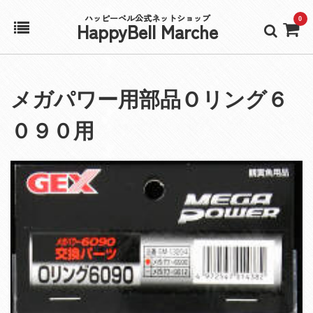
ハッピーベル公式ネットショップ
0
HappyBell Marche
ホーム
メガパワー用部品Ｏリング６
アカウント
０９０用
カート