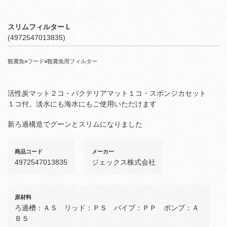
スリムフィルターＬ
(4972547013835)
観賞魚
>
フード
>
観賞魚用フィルター
活性炭マット２コ・バクテリアマット１コ・スポンジカセット
１コ付。淡水にも海水にもご使用いただけます
新ろ過構造でグーンとスリムになりました
商品コード
メーカー
4972547013835
ジェックス株式会社
原材料
ろ過槽：ＡＳ リッド：ＰＳ パイプ：ＰＰ ポンプ：Ａ
ＢＳ