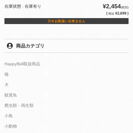
¥2,454
在庫状態 : 在庫有り
(税別)
(
¥2,699 )
税込
只今お取扱い出来ません
商品カテゴリ
HappyBell取扱商品
猫
犬
観賞魚
爬虫類・両生類
小鳥
小動物