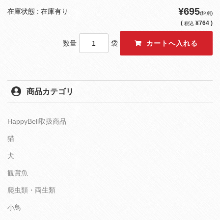
¥695
在庫状態 : 在庫有り
(税別)
(
¥764 )
税込
数量
袋
商品カテゴリ
HappyBell取扱商品
猫
犬
観賞魚
爬虫類・両生類
小鳥