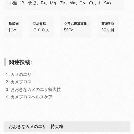
ル類（P、食塩、Fe、Mg、Zn、Mn、Co、Cu、I、Se）
原産国
商品規格
グラム換算重量
賞味期限
日本
５００ｇ
500g
36ヶ月
関連投稿:
カメのエサ
カメプロス
おおきなカメのエサ特大粒
カメプロスヘルスケア
おおきなカメのエサ 特大粒