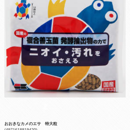
おおきなカメのエサ 特大粒
(4971618819420)