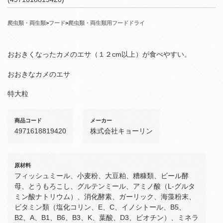
爬虫類・両生類
>
フード
>
爬虫類・両生類用フードドライ
おおきくなったカメのエサ（１２cm以上）が食べやすい。
おおきなカメのエサ
特大粒
商品コード
メーカー
4971618819420
株式会社キョーリン
原材料
フィッシュミール、小麦粉、大豆粕、糟糠類、ビール酵
母、とうもろこし、グルテンミール、アミノ酸（L-グルタ
ミン酸ナトリウム）、消化酵素、ガーリック、海藻粉末、
ビタミン類（塩化コリン、E、C、イノシトール、B5、
B2、A、B1、B6、B3、K、葉酸、D3、ビオチン）、ミネラ