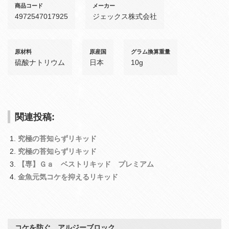
商品コード
メーカー
4972547017925
ジェックス株式会社
原材料
原産国
グラム換算重量
硫酸ナトリウム
日本
10g
関連投稿:
究極の苔知らずリキッド
究極の苔知らずリキッド
【専】Ｇａ ベストリキッド プレミアム
金魚元気コケを抑えるリキッド
コケを防ぐ アルジーブロック