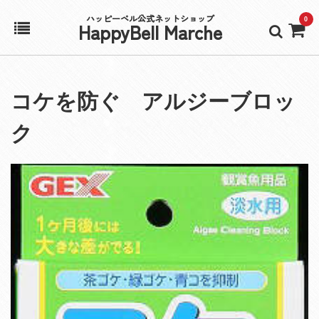
ハッピーベル公式ネットショップ
0
HappyBell Marche
ホーム
コケを防ぐ アルジーブロッ
アカウント
ク
カート