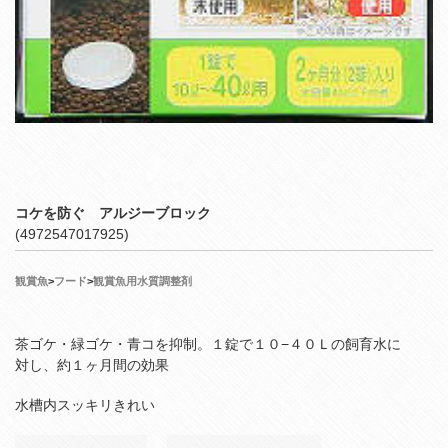
コケを防ぐ アルジーブロック
(4972547017925)
観賞魚
>
フード
>
観賞魚用水質調整剤
茶ゴケ・緑ゴケ・青コを抑制。１錠で１０−４０Ｌの飼育水に
対し、約１ヶ月間の効果
水槽内スッキリきれい