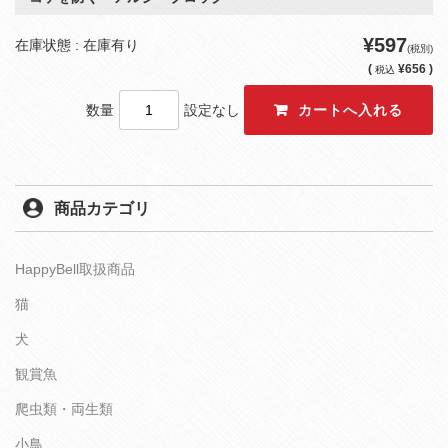
¥597
在庫状態 : 在庫有り
(税別)
(
¥656 )
税込
数量
設定なし
商品カテゴリ
HappyBell取扱商品
猫
犬
観賞魚
爬虫類・両生類
小鳥