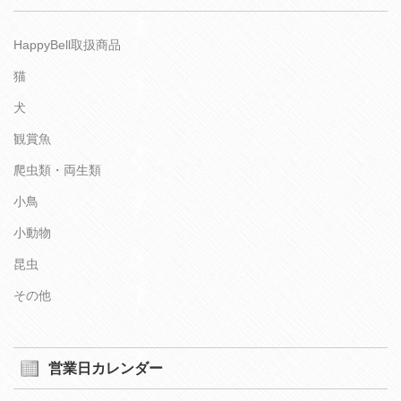
HappyBell取扱商品
猫
犬
観賞魚
爬虫類・両生類
小鳥
小動物
昆虫
その他
営業日カレンダー