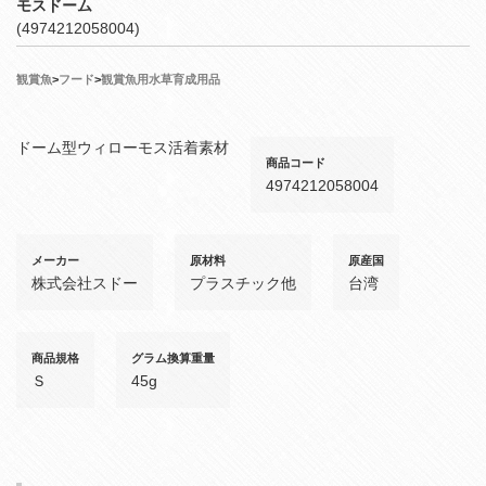
モスドーム
(4974212058004)
観賞魚
>
フード
>
観賞魚用水草育成用品
ドーム型ウィローモス活着素材
商品コード
4974212058004
メーカー
原材料
原産国
株式会社スドー
プラスチック他
台湾
商品規格
グラム換算重量
Ｓ
45g