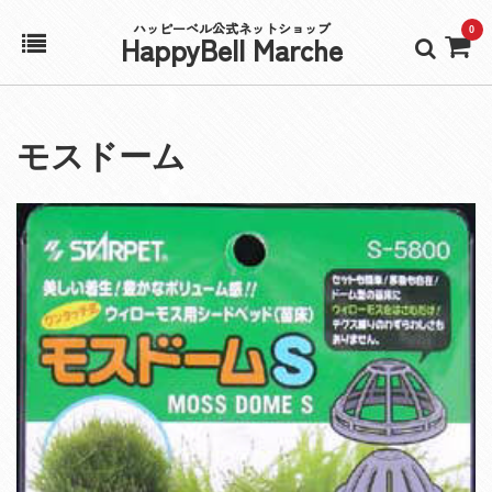
ハッピーベル公式ネットショップ
0
HappyBell Marche
ホーム
モスドーム
アカウント
カート