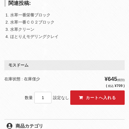
関連投稿:
水草一番栄養ブロック
水草一番ＣＯ２ブロック
水草クリーン
ほとりえモデリングクレイ
モスドーム
¥645
在庫状態 : 在庫僅少
(税別)
(
¥709 )
税込
数量
設定なし
商品カテゴリ