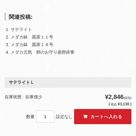
関連投稿:
サテライト
メダカ鉢 黒茶１１号
メダカ鉢 黒茶１８号
メダカ元気 卵のお守り産卵床青
サテライトＬ
¥2,846
在庫状態 : 在庫僅少
(税別)
(
¥3,130 )
税込
数量
設定なし