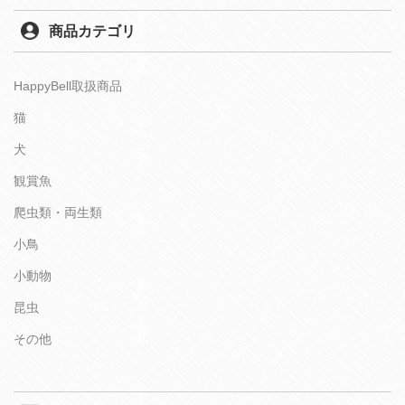
商品カテゴリ
HappyBell取扱商品
猫
犬
観賞魚
爬虫類・両生類
小鳥
小動物
昆虫
その他