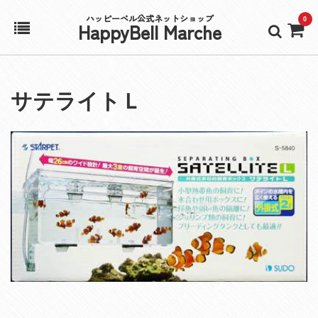
ハッピーベル公式ネットショップ
0
HappyBell Marche
ホーム
サテライトＬ
アカウント
カート