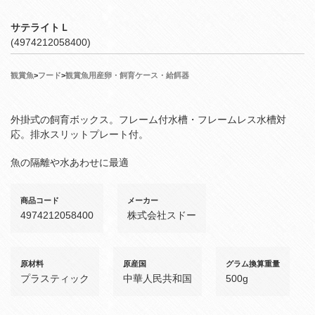
サテライトＬ
(4974212058400)
観賞魚
>
フード
>
観賞魚用産卵・飼育ケース・給餌器
外掛式の飼育ボックス。フレーム付水槽・フレームレス水槽対
応。排水スリットプレート付。
魚の隔離や水あわせに最適
商品コード
メーカー
4974212058400
株式会社スドー
原材料
原産国
グラム換算重量
プラスティック
中華人民共和国
500g