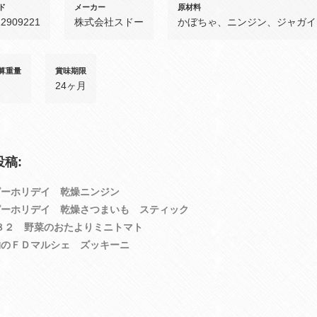
ド
メーカー
原材料
12909221
株式会社スドー
かぼちゃ、ニンジン、ジャガイ
算重量
賞味期限
24ヶ月
稿:
ピーホリデイ 乾燥ニンジン
ピーホリデイ 乾燥さつまいも スティック
８２ 野菜のおたよりミニトマト
物のＦＤマルシェ ズッキーニ