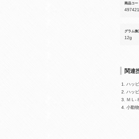
商品コー
49742
グラム換
12g
関連投
ハッ
ハッ
ＭＬ‐
小動