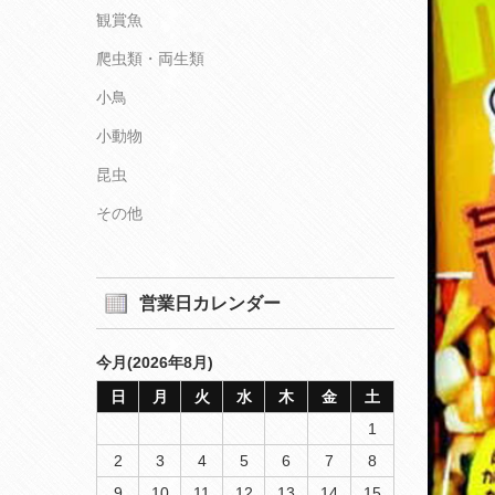
観賞魚
爬虫類・両生類
小鳥
小動物
昆虫
その他
営業日カレンダー
今月(2026年8月)
日
月
火
水
木
金
土
1
2
3
4
5
6
7
8
9
10
11
12
13
14
15