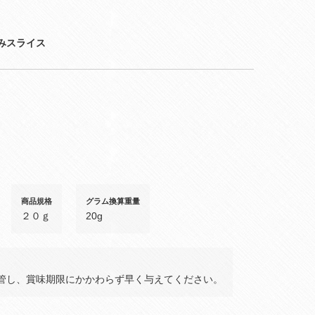
みスライス
商品規格
グラム換算重量
２０ｇ
20g
管し、賞味期限にかかわらず早く与えてください。