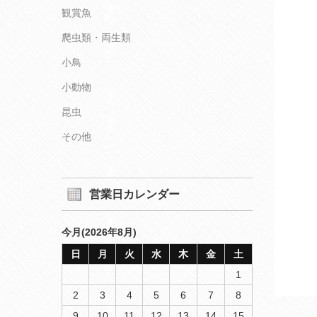
観賞魚
爬虫類・両生類
小鳥
小動物
昆虫
その他
営業日カレンダー
今月(2026年8月)
日
月
火
水
木
金
土
1
2
3
4
5
6
7
8
9
10
11
12
13
14
15