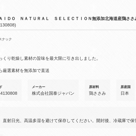
ＡＩＤＯ ＮＡＴＵＲＡＬ ＳＥＬＥＣＴＩＯＮ無添加北海道産鶏ささ
130808)
スナック
っくり乾燥し素材の旨味を最大限に引き出しました。
ら厳選素材を無添加で直送
ド
メーカー
原材料
原産国
74130808
株式会社国泰ジャパン
鶏ささみ
日本
、直射日光、高温多湿を避けて保存してください。開封後、冷蔵庫で保