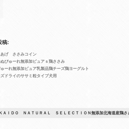
稿:
イあげ ささみコイン
いぬぴゅーれ無添加ピュアｓ鶏ささみ
ぴゅーれ無添加ピュア乳製品鶏チーズ鶏ヨーグルト
ーズドライのササミ粒タイプ犬用
ＫＡＩＤＯ ＮＡＴＵＲＡＬ ＳＥＬＥＣＴＩＯＮ無添加北海道産鶏さ