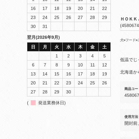
16
17
18
19
20
21
22
23
24
25
26
27
28
29
ＨＯＫＫ
(4580674
30
31
翌月(2026年9月)
犬
>
フード
>
日
月
火
水
木
金
土
1
2
3
4
5
低温でじ
6
7
8
9
10
11
12
北海道か
13
14
15
16
17
18
19
20
21
22
23
24
25
26
商品コー
27
28
29
30
45806
(
発送業務休日)
使用方法
開封前