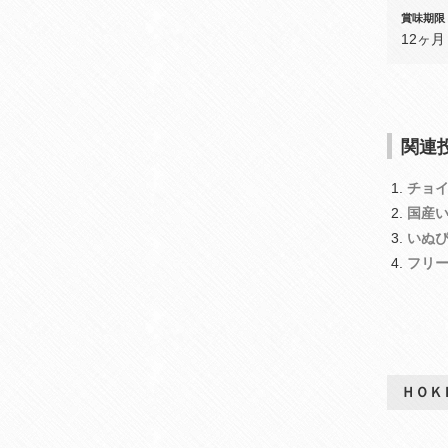
賞味期限
12ヶ月
関連投
チョ
国産
いぬ
フリ
ＨＯＫ