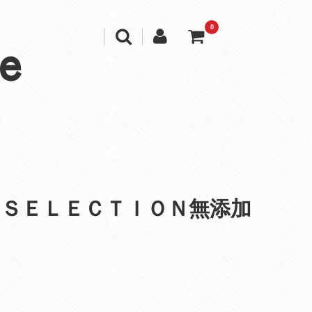
0
e
 ＳＥＬＥＣＴＩＯＮ無添加