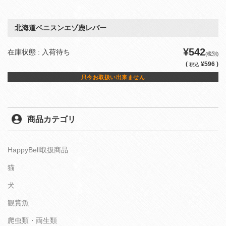
北海道ベニスンエゾ鹿レバー
¥542
在庫状態 : 入荷待ち
(税別)
(
¥596 )
税込
只今お取扱い出来ません
商品カテゴリ
HappyBell取扱商品
猫
犬
観賞魚
爬虫類・両生類