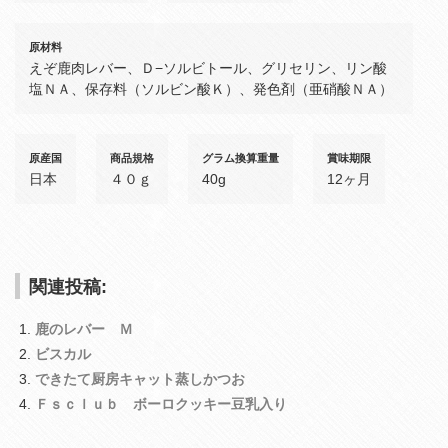
原材料
えぞ鹿肉レバー、Ｄ−ソルビトール、グリセリン、リン酸
塩ＮＡ、保存料（ソルビン酸Ｋ）、発色剤（亜硝酸ＮＡ）
原産国
商品規格
グラム換算重量
賞味期限
日本
４０ｇ
40g
12ヶ月
関連投稿:
鹿のレバー Ｍ
ビスカル
できたて厨房キャット蒸しかつお
Ｆｓｃｌｕｂ ボーロクッキー豆乳入り