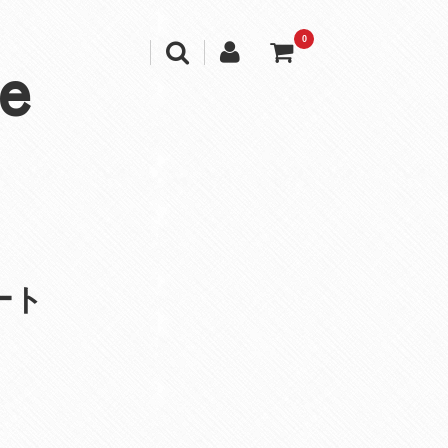
0
e
ート