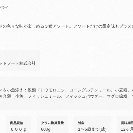
ドライ
ドの色々な味が楽しめる３種アソート。アソートだけの限定味もプラス
ットフード株式会社
マ＆小魚添え：穀類（トウモロコシ、コーングルテンミール、小麦粉、
魚介類（小魚、フィッシュミール、フィッシュパウダー、マグロ節粉、
）
商品規格
グラム換算重量
対象
賞味期
６００ｇ
600g
1〜6歳まで(成)
12ヶ