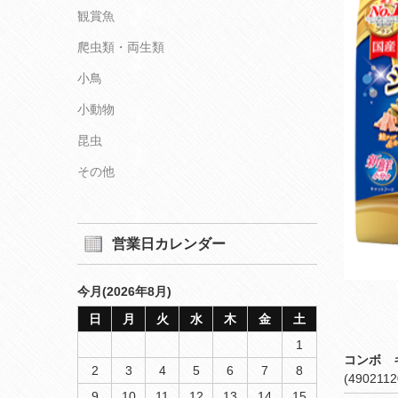
観賞魚
爬虫類・両生類
小鳥
小動物
昆虫
その他
営業日カレンダー
今月(2026年8月)
日
月
火
水
木
金
土
1
コンボ 
2
3
4
5
6
7
8
(4902112
9
10
11
12
13
14
15