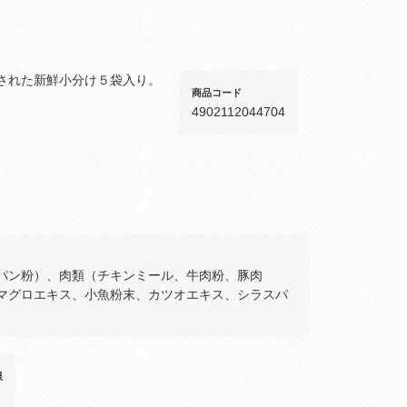
された新鮮小分け５袋入り。
商品コード
4902112044704
パン粉）、肉類（チキンミール、牛肉粉、豚肉
マグロエキス、小魚粉末、カツオエキス、シラスパ
限
月