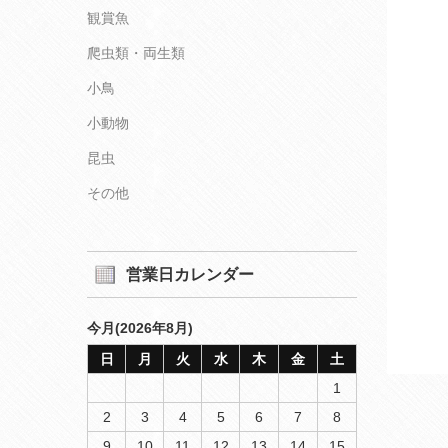
観賞魚
爬虫類・両生類
小鳥
小動物
昆虫
その他
営業日カレンダー
今月(2026年8月)
日
月
火
水
木
金
土
1
2
3
4
5
6
7
8
9
10
11
12
13
14
15