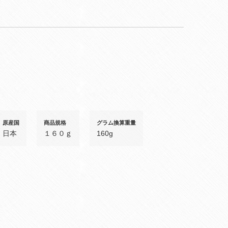
原産国
商品規格
グラム換算重量
日本
１６０ｇ
160g