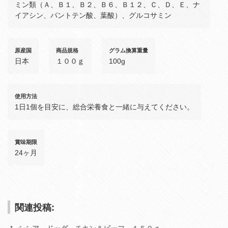
ミン類（Ａ、Ｂ１、Ｂ２、Ｂ６、Ｂ１２、Ｃ、Ｄ、Ｅ、ナ
イアシン、パントテン酸、葉酸）、グルコサミン
原産国
商品規格
グラム換算重量
日本
１００ｇ
100g
使用方法
1日1個を目安に、総合栄養食と一緒に与えてください。
賞味期限
24ヶ月
関連投稿: