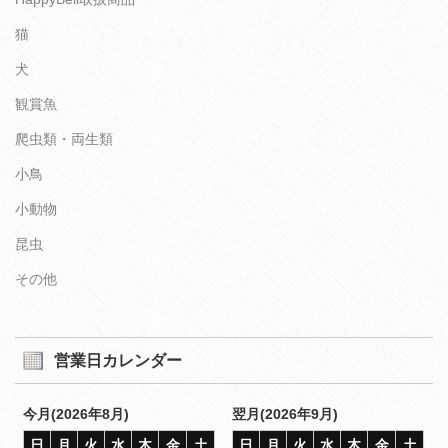
猫
犬
観賞魚
爬虫類・両生類
小鳥
小動物
昆虫
その他
営業日カレンダー
今月(2026年8月)
翌月(2026年9月)
日
月
火
水
木
金
土
日
月
火
水
木
金
土