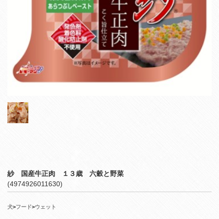
紗 国産牛正肉 １３歳 六穀と野菜
(4974926011630)
犬
>
フード
>
ウェット