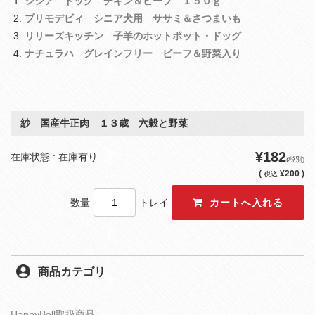
シシア ドッグ チキン＆ビーフ １５０ｇ
プリモデビィ シニア犬用 ササミ＆さつまいも
リリーズキッチン 子羊のホットポット・ドッグ
ナチュラハ グレインフリー ビーフ＆野菜入り
紗 国産牛正肉 １３歳 六穀と野菜
¥182
在庫状態 : 在庫有り
(税別)
(
¥200 )
税込
数量
トレイ
商品カテゴリ
HappyBell取扱商品