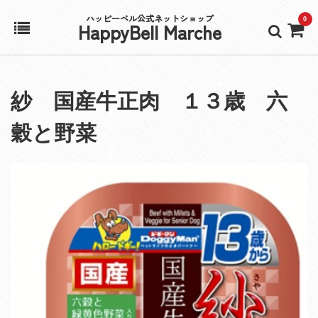
ハッピーベル公式ネットショップ
0
HappyBell Marche
ホーム
紗 国産牛正肉 １３歳 六
アカウント
穀と野菜
カート