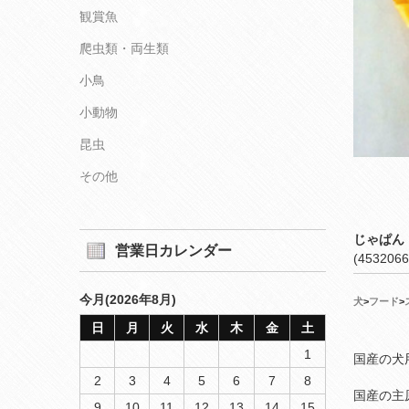
観賞魚
爬虫類・両生類
小鳥
小動物
昆虫
その他
じゃぱん
営業日カレンダー
(4532066
今月(2026年8月)
犬
>
フード
>
日
月
火
水
木
金
土
1
国産の犬
2
3
4
5
6
7
8
国産の主
9
10
11
12
13
14
15