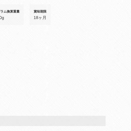
グラム換算重量
賞味期限
0g
18ヶ月