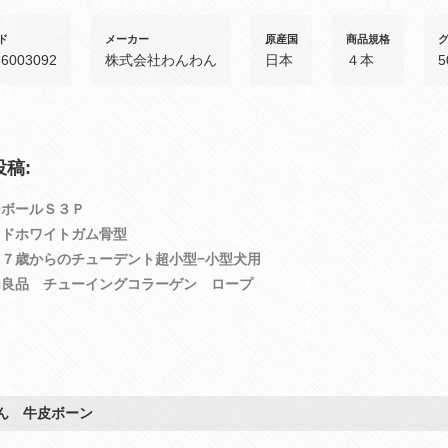
ド
メーカー
原産国
商品規格
66003092
株式会社わんわん
日本
４本
5
稿:
ーボールＳ３Ｐ
ッドホワイトガム骨型
ツ７歳からのチューデント超小型−小型犬用
加良品 チューイングコラーゲン ロープ
ん 牛皮ボーン