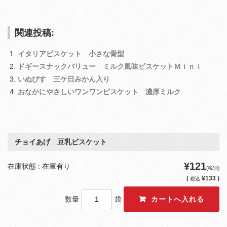
関連投稿:
イタリアビスケット 小さな骨型
ドギースナックバリュー ミルク風味ビスケットＭｉｎｉ
いぬびす 三ケ日みかん入り
おなかにやさしいワンワンビスケット 濃厚ミルク
チョイあげ 豆乳ビスケット
¥121
在庫状態 : 在庫有り
(税別)
(
¥133 )
税込
数量
袋