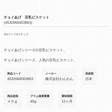
チョイあげ 豆乳ビスケット
(4532066003863)
犬
>
フード
>
スナック
チョイあげシリーズの豆乳ビスケット。
チョイあげシリーズ。人気の豆乳ビスケット。
商品コード
メーカー
原産国
4532066003863
株式会社わんわん
日本
商品規格
グラム換算重量
賞味期限
４０ｇ
40g
12ヶ月