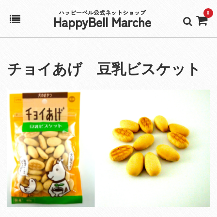
ハッピーベル公式ネットショップ
0
HappyBell Marche
ホーム
チョイあげ 豆乳ビスケット
アカウント
カート