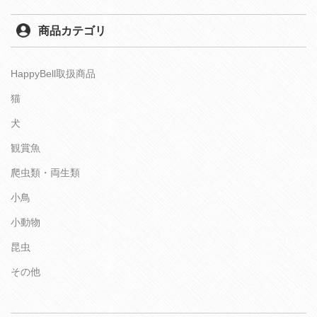
商品カテゴリ
HappyBell取扱商品
猫
犬
観賞魚
爬虫類・両生類
小鳥
小動物
昆虫
その他