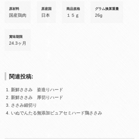
原材料
原産国
商品規格
グラム換算重量
国産鶏肉
日本
１５ｇ
26g
賞味期限
24.3ヶ月
関連投稿:
新鮮ささみ 姿造りハード
新鮮ささみ 厚切りハード
ささみ細切り
いぬでんたる無添加ピュアセミハード鶏ささみ