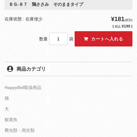
ＢＧ‐８７ 鶏ささみ そのままタイプ
¥181
在庫状態 : 在庫僅少
(税別)
(
¥199 )
税込
数量
袋
商品カテゴリ
HappyBell取扱商品
猫
犬
観賞魚
爬虫類・両生類