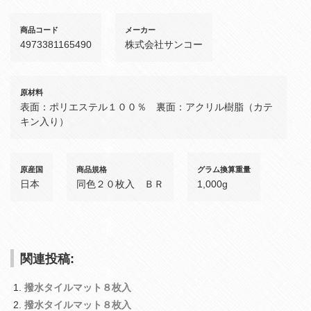
商品コード
メーカー
4973381165490
株式会社サンコー
原材料
表面：ポリエステル１００％ 裏面：アクリル樹脂（カテ
キン入り）
原産国
商品規格
グラム換算重量
日本
同色２０枚入 ＢＲ
1,000g
関連投稿:
撥水タイルマット８枚入
撥水タイルマット８枚入