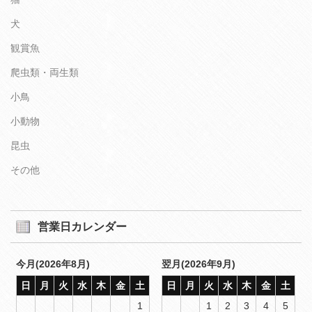
犬
観賞魚
爬虫類・両生類
小鳥
小動物
昆虫
その他
営業日カレンダー
今月(2026年8月)
翌月(2026年9月)
日
月
火
水
木
金
土
日
月
火
水
木
金
土
1
1
2
3
4
5