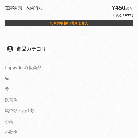
¥450
在庫状態 : 入荷待ち
(税別)
(
¥495 )
税込
只今お取扱い出来ません
商品カテゴリ
HappyBell取扱商品
猫
犬
観賞魚
爬虫類・両生類
小鳥
小動物