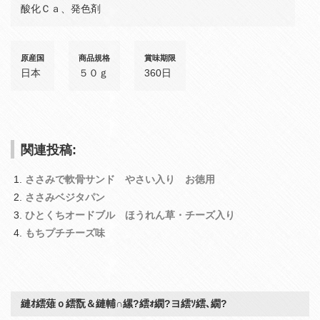
酸化Ｃａ、発色剤
原産国
商品規格
賞味期限
日本
５０ｇ
360日
関連投稿:
ささみで軟骨サンド やさい入り お徳用
ささみベジタパン
ひとくちオードブル ほうれん草・チーズ入り
もちプチチーズ味
縺ｵ繧薙ｏ繧翫＆縺輔∩縲?繧ｫ繝?ヨ繧ｿ繧､繝?