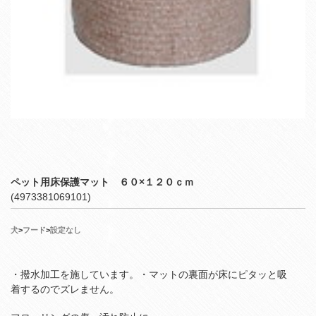
ペット用床保護マット ６０×１２０ｃｍ
(4973381069101)
犬
>
フード
>
設定なし
・撥水加工を施しています。・マットの裏面が床にピタッと吸
着するのでズレません。