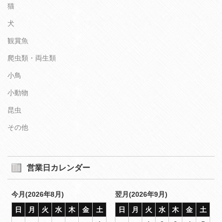
猫
犬
観賞魚
爬虫類・両生類
小鳥
小動物
昆虫
その他
営業日カレンダー
今月(2026年8月)
翌月(2026年9月)
日
月
火
水
木
金
土
日
月
火
水
木
金
土