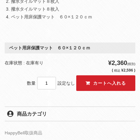
撥水タイルマット８枚入
撥水タイルマット８枚入
ペット用床保護マット ６０×１２０ｃｍ
ペット用床保護マット ６０×１２０ｃｍ
¥2,360
在庫状態 : 在庫有り
(税別)
(
¥2,596 )
税込
数量
設定なし
商品カテゴリ
HappyBell取扱商品