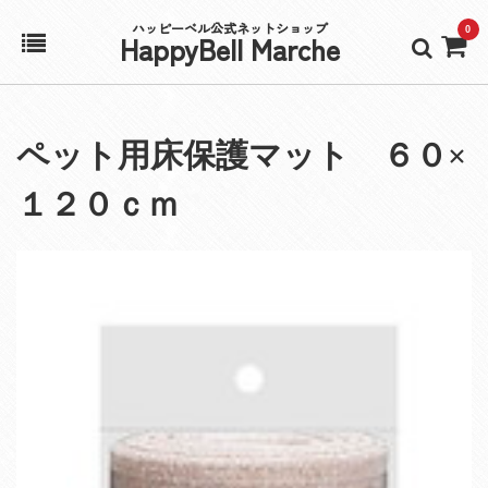
ハッピーベル公式ネットショップ
0
HappyBell Marche
ホーム
ペット用床保護マット ６０×
アカウント
１２０ｃｍ
カート