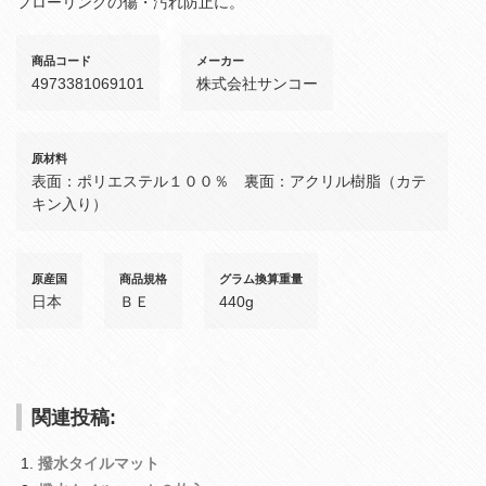
フローリングの傷・汚れ防止に。
商品コード
メーカー
4973381069101
株式会社サンコー
原材料
表面：ポリエステル１００％ 裏面：アクリル樹脂（カテ
キン入り）
原産国
商品規格
グラム換算重量
日本
ＢＥ
440g
関連投稿:
撥水タイルマット