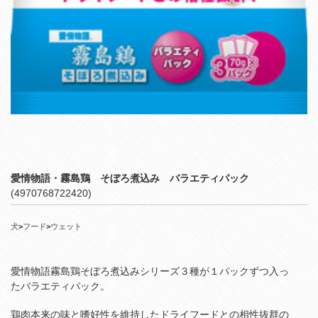
愛情物語・霧島鶏 そぼろ煮込み バラエティパック
(4970768722420)
犬
>
フード
>
ウェット
愛情物語霧島鶏そぼろ煮込みシリーズ３種が１パックずつ入っ
たバラエティパック。
鶏肉本来の味と嗜好性を維持したドライフードとの相性抜群の