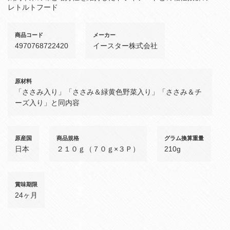
レトルトフード
商品コード
メーカー
4970768722420
イースター株式会社
原材料
「ささみ入り」「ささみ＆緑黄色野菜入り」「ささみ＆チ
ーズ入り」と同内容
原産国
商品規格
グラム換算重量
日本
２１０ｇ（７０ｇ×３Ｐ）
210g
賞味期限
24ヶ月