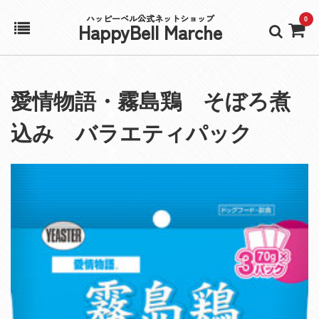
ハッピーベル公式ネットショップ
0
HappyBell Marche
ホーム
愛情物語・霧島鶏 そぼろ煮
アカウント
込み バラエティパック
カート