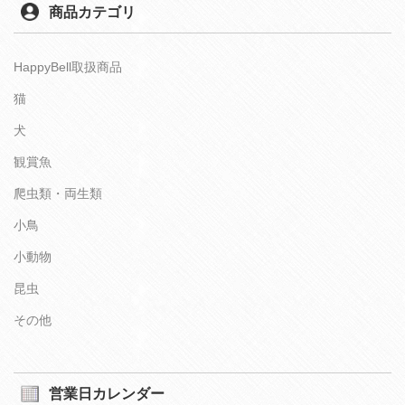
商品カテゴリ
HappyBell取扱商品
猫
犬
観賞魚
爬虫類・両生類
小鳥
小動物
昆虫
その他
営業日カレンダー