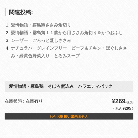
関連投稿:
愛情物語・霧島鶏ささみ角切り
愛情物語・霧島鶏１１歳から用ささみ角切り＆かつおぶし
シーザー ごろっと蒸しささみ
ナチュラハ グレインフリー ビーフ＆チキン・ほぐしささ
み・緑黄色野菜入り とろみスープ
愛情物語・霧島鶏 そぼろ煮込み バラエティパック
¥269
在庫状態 : 在庫有り
(税別)
(
¥295 )
税込
只今お取扱い出来ません