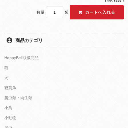
(
¥357 )
税込
数量
袋
商品カテゴリ
HappyBell取扱商品
猫
犬
観賞魚
爬虫類・両生類
小鳥
小動物
昆虫