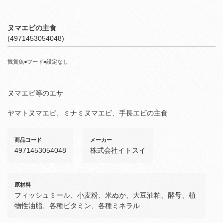
ヌマエビの主食
(4971453054048)
観賞魚
>
フード
>
設定なし
ヌマエビ等のエサ
ヤマトヌマエビ、ミナミヌマエビ、手長エビの主食
商品コード
メーカー
4971453054048
株式会社イトスイ
原材料
フィッシュミール、小麦粉、米ぬか、大豆油粕、酵母、植
物性油脂、各種ビタミン、各種ミネラル