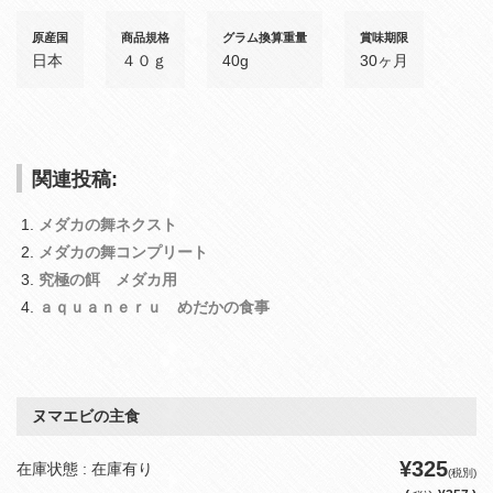
原産国
商品規格
グラム換算重量
賞味期限
日本
４０ｇ
40g
30ヶ月
関連投稿:
メダカの舞ネクスト
メダカの舞コンプリート
究極の餌 メダカ用
ａｑｕａｎｅｒｕ めだかの食事
ヌマエビの主食
¥325
在庫状態 : 在庫有り
(税別)