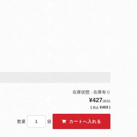
在庫状態 : 在庫有り
¥427
(税別)
(
¥469 )
税込
数量
袋