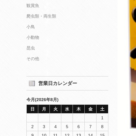
観賞魚
爬虫類・両生類
小鳥
小動物
昆虫
その他
営業日カレンダー
今月(2026年8月)
日
月
火
水
木
金
土
1
2
3
4
5
6
7
8
9
10
11
12
13
14
15