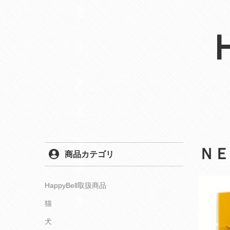
Ｎ
商品カテゴリ
HappyBell取扱商品
猫
犬