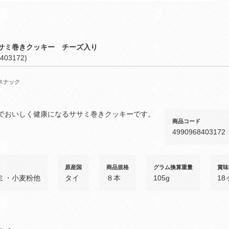
サミ巻きクッキー チーズ入り
403172)
スナック
でおいしく健康になるササミ巻きクッキーです。
商品コード
4990968403172
原産国
商品規格
グラム換算重量
賞味
ミ・小麦粉他
タイ
８本
105g
18