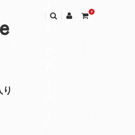
0
e
入り