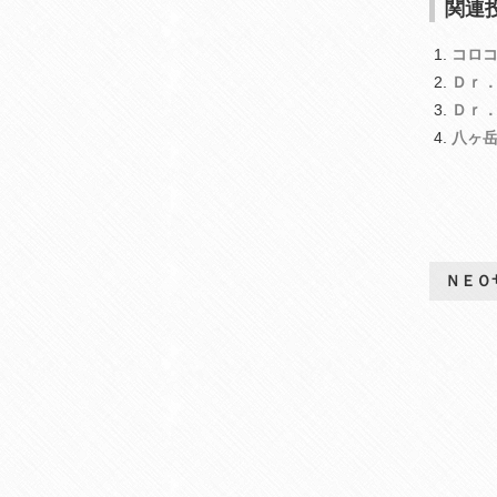
関連投
コロ
Ｄｒ
Ｄｒ
八ヶ
ＮＥＯ