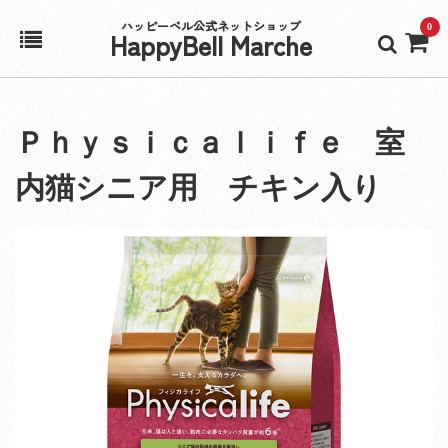
ハッピーベル公式ネットショップ
0
HappyBell Marche
ホーム
Ｐｈｙｓｉｃａｌｉｆｅ 室
アカウント
内猫シニア用 チキン入り
カート