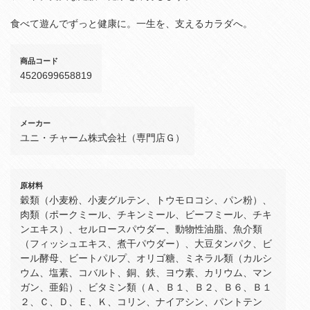
食べて遊んでずっと健康に。一生を、支えるカラダへ。
商品コード
4520699658819
メーカー
ユニ・チャーム株式会社（専門店Ｇ）
原材料
穀類（小麦粉、小麦グルテン、トウモロコシ、パン粉）、
肉類（ポークミール、チキンミール、ビーフミール、チキ
ンエキス）、セルロースパウダー、動物性油脂、魚介類
（フィッシュエキス、煮干パウダー）、大豆タンパク、ビ
ール酵母、ビートパルプ、オリゴ糖、ミネラル類（カルシ
ウム、塩素、コバルト、銅、鉄、ヨウ素、カリウム、マン
ガン、亜鉛）、ビタミン類（Ａ、Ｂ１、Ｂ２、Ｂ６、Ｂ１
２、Ｃ、Ｄ、Ｅ、Ｋ、コリン、ナイアシン、パントテン