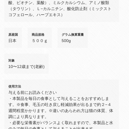
酸、ビオチン、葉酸）、ミルクカルシウム、アミノ酸類
（タウリン）、Ｌ−カルニチン、酸化防止剤（ミックスト
コフェロール、ハーブエキス）
原産国
商品規格
グラム換算重量
日本
５００ｇ
500g
対象
10〜12歳まで(老齢)
使用方法
与える前にお読みください
・本製品を毎日の食事として与えることをおすすめしま
す。※食事、毛玉の吐き戻し軽減効果が出るまで約２−４
週間程度かかります。※違いのあらわれ方は猫の体質、体
調により異なります。
・必要な栄養素がバランスよく取れますので、本製品と水
のみで毎日の食事として与えることが出来ます。