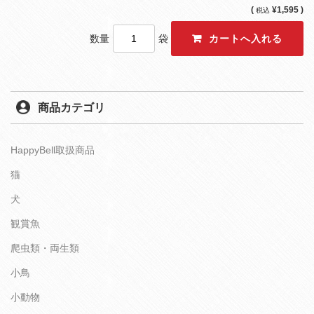
(
¥1,595 )
税込
数量
袋
商品カテゴリ
HappyBell取扱商品
猫
犬
観賞魚
爬虫類・両生類
小鳥
小動物