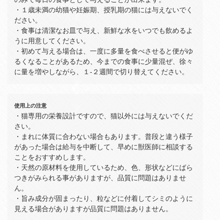
・１歳未満の幼猫や妊娠期、授乳期の猫には与えないでく
ださい。
・食事は清潔なお皿で与え、新鮮な水をいつでも飲めるよ
うに用意してください。
・初めて与える場合は、一度に多量を食べさせると便がゆ
るくなることがあるため、今までの食事に少量混ぜ、徐々
に量を増やしながら、１‐２週間で切り替えてください。
使用上の注意
・猫専用の栄養設計ですので、猫以外には与えないでくだ
さい。
・まれに体質に合わない場合もあります。普段と違う様子
があった場合は給与を中断して、早めに獣医師に相談する
ことをおすすめします。
・天然の原材料を使用しているため、色、形状などにばら
つきがみられる事がありますが、品質に問題はありませ
ん。
・旨み成分が固まったり、粒などに付着してシミのように
見える場合がありますが品質に問題はありません。