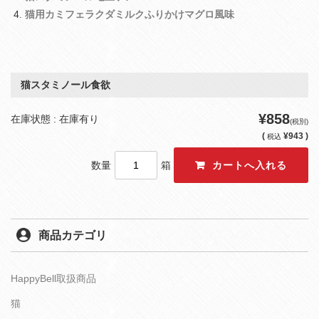
猫用カミフェラクダミルクふりかけマグロ風味
猫スタミノール食欲
¥858
在庫状態 : 在庫有り
(税別)
(
¥943 )
税込
数量
箱
商品カテゴリ
HappyBell取扱商品
猫