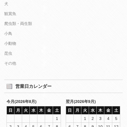
犬
観賞魚
爬虫類・両生類
小鳥
小動物
昆虫
その他
営業日カレンダー
今月(2026年8月)
翌月(2026年9月)
日
月
火
水
木
金
土
日
月
火
水
木
金
土
1
1
2
3
4
5
2
3
4
5
6
7
8
6
7
8
9
10
11
12