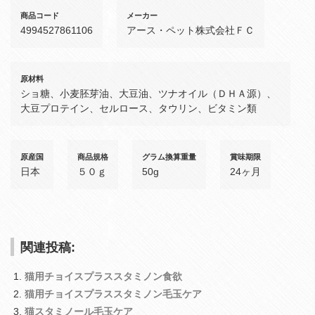
商品コード
メーカー
4994527861106
アース・ペット株式会社ＦＣ
原材料
ショ糖、小麦胚芽油、大豆油、ツナオイル（ＤＨＡ源）、
大豆プロテイン、セルロース、タウリン、ビタミン類
原産国
商品規格
グラム換算重量
賞味期限
日本
５０ｇ
50g
24ヶ月
関連投稿:
猫用チョイスプラススタミノン食欲
猫用チョイスプラススタミノン毛玉ケア
猫スタミノール毛玉ケア