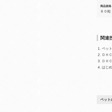
商品規格
６０粒
関連投
ペッ
ＤＨ
ＤＨ
はじ
ペット