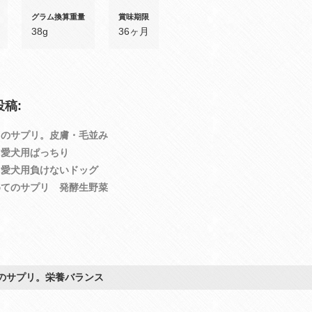
グラム換算重量
賞味期限
38g
36ヶ月
稿:
トのサプリ。皮膚・毛並み
Ｃ愛犬用ぱっちり
Ｃ愛犬用負けないドッグ
めてのサプリ 発酵生野菜
のサプリ。栄養バランス