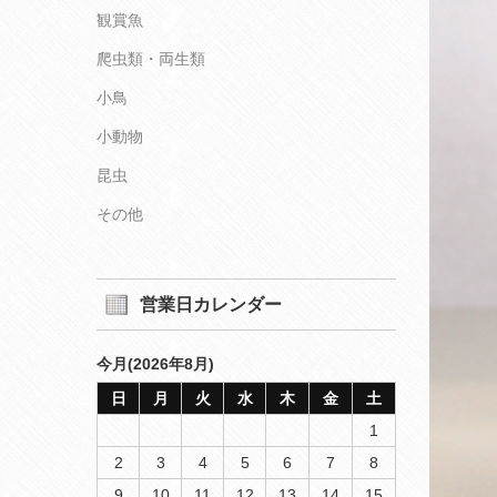
観賞魚
爬虫類・両生類
小鳥
小動物
昆虫
その他
営業日カレンダー
今月(2026年8月)
日
月
火
水
木
金
土
1
2
3
4
5
6
7
8
9
10
11
12
13
14
15