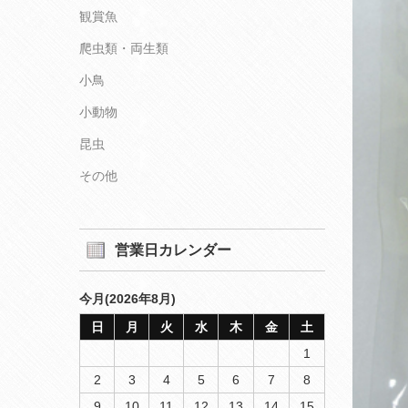
観賞魚
爬虫類・両生類
小鳥
小動物
昆虫
その他
営業日カレンダー
今月(2026年8月)
日
月
火
水
木
金
土
1
2
3
4
5
6
7
8
9
10
11
12
13
14
15