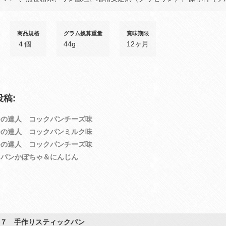
商品規格
グラム換算重量
賞味期限
４個
44g
12ヶ月
稿:
つの達人 コックパンチーズ味
つの達人 コックパンミルク味
つの達人 コックパンチーズ味
クパンかぼちゃ＆にんじん
４７ 手作りスティックパン