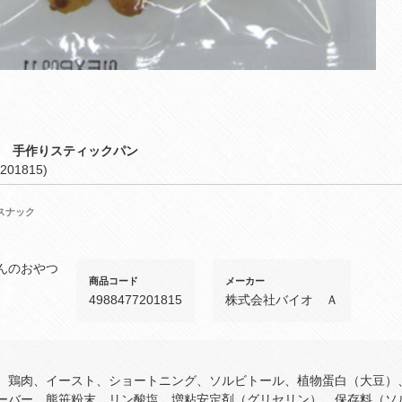
７ 手作りスティックパン
201815)
スナック
んのおやつ
商品コード
メーカー
4988477201815
株式会社バイオ Ａ
、鶏肉、イースト、ショートニング、ソルビトール、植物蛋白（大豆）
ーバー、熊笹粉末、リン酸塩、増粘安定剤（グリセリン）、保存料（ソ