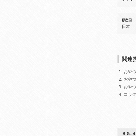
原産国
日本
関連投
おや
おや
おや
コッ
ＢＧ‐