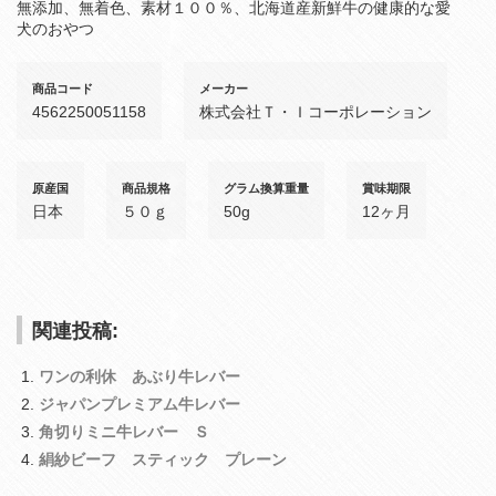
無添加、無着色、素材１００％、北海道産新鮮牛の健康的な愛
犬のおやつ
商品コード
メーカー
4562250051158
株式会社Ｔ・Ｉコーポレーション
原産国
商品規格
グラム換算重量
賞味期限
日本
５０ｇ
50g
12ヶ月
関連投稿:
ワンの利休 あぶり牛レバー
ジャパンプレミアム牛レバー
角切りミニ牛レバー Ｓ
絹紗ビーフ スティック プレーン