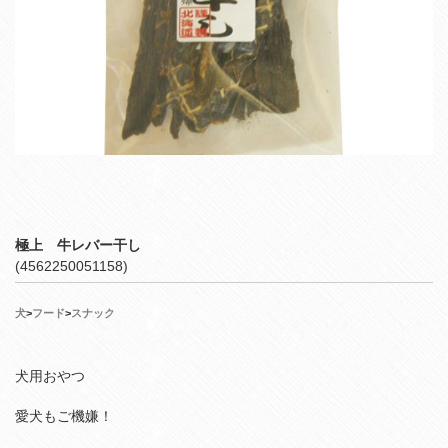
極上 牛レバー干し
(4562250051158)
犬
>
フード
>
スナック
犬用おやつ
愛犬もご機嫌！