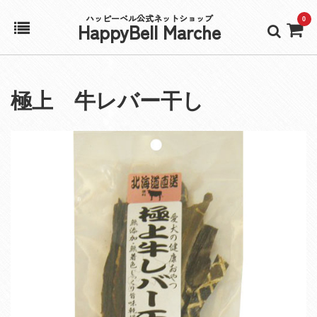
ハッピーベル公式ネットショップ
0
HappyBell Marche
ホーム
極上 牛レバー干し
アカウント
カート