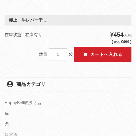
極上 牛レバー干し
¥454
在庫状態 : 在庫有り
(税別)
(
¥499 )
税込
数量
袋
商品カテゴリ
HappyBell取扱商品
猫
犬
観賞魚