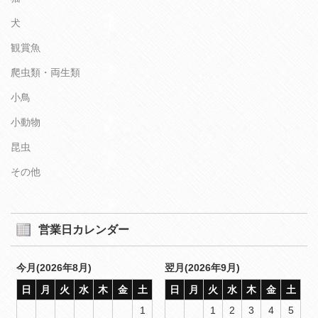
犬
観賞魚
爬虫類・両生類
小鳥
小動物
昆虫
その他
営業日カレンダー
今月(2026年8月)
翌月(2026年9月)
日
月
火
水
木
金
土
日
月
火
水
木
金
土
1
1
2
3
4
5