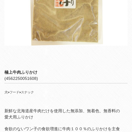
極上牛肉ふりかけ
(4562250051608)
犬
>
フード
>
スナック
新鮮な北海道産牛肉だけを使用した無添加、無着色、無香料の
愛犬用ふりかけ
食欲のないワン子の食欲増進に牛肉１００％のふりかけを主食