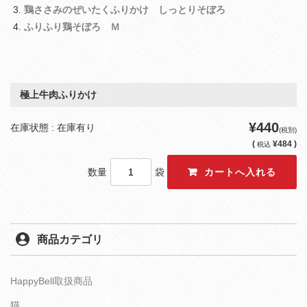
鶏ささみのぜいたくふりかけ しっとりそぼろ
ふりふり鶏そぼろ Ｍ
極上牛肉ふりかけ
¥440
在庫状態 : 在庫有り
(税別)
(
¥484 )
税込
数量
袋
商品カテゴリ
HappyBell取扱商品
猫