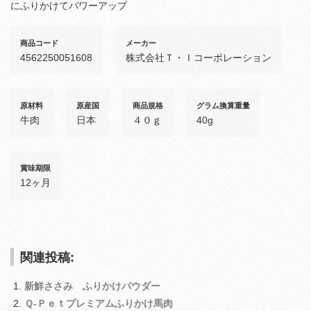
にふりかけてパワーアップ
商品コード
メーカー
4562250051608
株式会社Ｔ・Ｉコーポレーション
原材料
原産国
商品規格
グラム換算重量
牛肉
日本
４０ｇ
40g
賞味期限
12ヶ月
関連投稿:
新鮮ささみ ふりかけパウダー
Ｑ‐Ｐｅｔプレミアムふりかけ馬肉