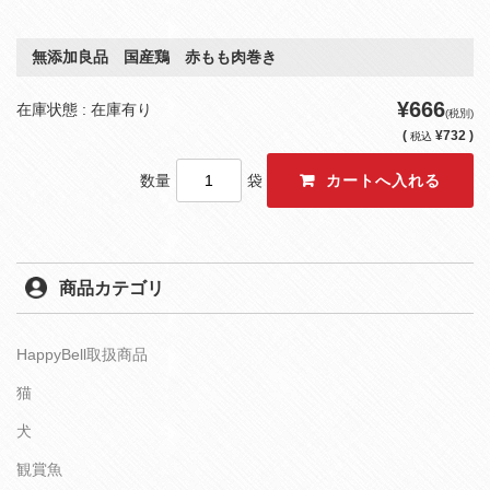
無添加良品 国産鶏 赤もも肉巻き
¥666
在庫状態 : 在庫有り
(税別)
(
¥732 )
税込
数量
袋
商品カテゴリ
HappyBell取扱商品
猫
犬
観賞魚