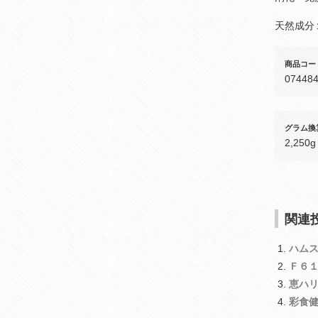
天然成分
商品コー
07448
グラム換
2,250g
関連投
ハム
Ｆ６
恵ハ
彩食