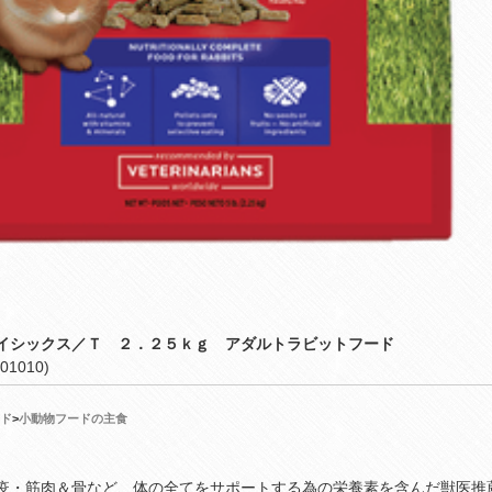
イシックス／Ｔ ２．２５ｋｇ アダルトラビットフード
01010)
ド
>
小動物フードの主食
疫・筋肉＆骨など、体の全てをサポートする為の栄養素を含んだ獣医推