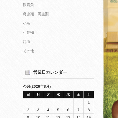
観賞魚
爬虫類・両生類
小鳥
小動物
昆虫
その他
営業日カレンダー
今月(2026年8月)
日
月
火
水
木
金
土
1
2
3
4
5
6
7
8
9
10
11
12
13
14
15