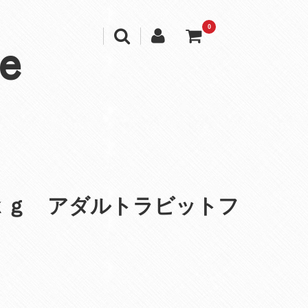
0
e
ｋｇ アダルトラビットフ