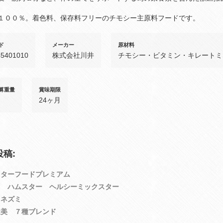
１００％。着色料、保存料フリーのチモシー主原料フードです。
ド
メーカー
原材料
45401010
株式会社川井
チモシー・ビタミン・キレートミ
算重量
賞味期限
24ヶ月
稿:
スターフードプレミアム
１ ハムスター ヘルシーミックスター
リネズミ
健美 ７種ブレンド