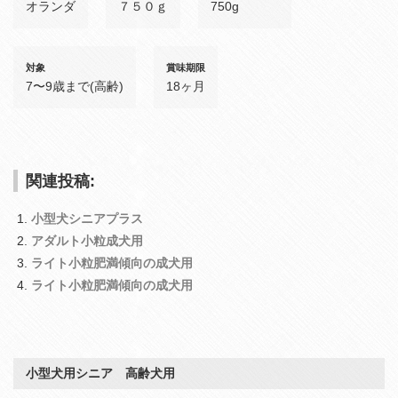
オランダ
７５０ｇ
750g
対象
賞味期限
7〜9歳まで(高齢)
18ヶ月
関連投稿:
小型犬シニアプラス
アダルト小粒成犬用
ライト小粒肥満傾向の成犬用
ライト小粒肥満傾向の成犬用
小型犬用シニア 高齢犬用