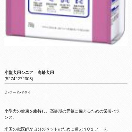
小型犬用シニア 高齢犬用
(52742272603)
犬
>
フード
>
ドライ
小型犬の健康を維持し、高齢期の元気に備えるための栄養バラ
ンス。
米国の獣医師が自分のペットのために選ぶＮО１フード。