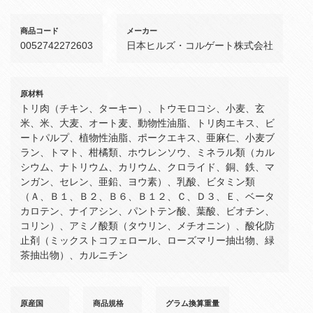
商品コード
メーカー
0052742272603
日本ヒルズ・コルゲート株式会社
原材料
トリ肉（チキン、ターキー）、トウモロコシ、小麦、玄
米、米、大麦、オート麦、動物性油脂、トリ肉エキス、ビ
ートパルプ、植物性油脂、ポークエキス、亜麻仁、小麦ブ
ラン、トマト、柑橘類、ホウレンソウ、ミネラル類（カル
シウム、ナトリウム、カリウム、クロライド、銅、鉄、マ
ンガン、セレン、亜鉛、ヨウ素）、乳酸、ビタミン類
（Ａ、Ｂ１、Ｂ２、Ｂ６、Ｂ１２、Ｃ、Ｄ３、Ｅ、ベータ
カロテン、ナイアシン、パントテン酸、葉酸、ビオチン、
コリン）、アミノ酸類（タウリン、メチオニン）、酸化防
止剤（ミックストコフェロール、ローズマリー抽出物、緑
茶抽出物）、カルニチン
原産国
商品規格
グラム換算重量