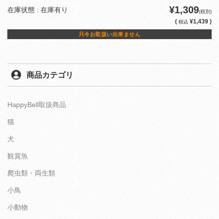
¥1,309
在庫状態 : 在庫有り
(税別)
(
¥1,439 )
税込
只今お取扱い出来ません
商品カテゴリ
HappyBell取扱商品
猫
犬
観賞魚
爬虫類・両生類
小鳥
小動物