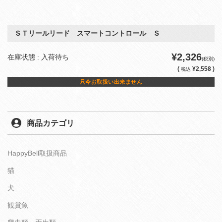
ＳＴリールリード スマートコントロール Ｓ
¥2,326
在庫状態 : 入荷待ち
(税別)
(
¥2,558 )
税込
只今お取扱い出来ません
商品カテゴリ
HappyBell取扱商品
猫
犬
観賞魚