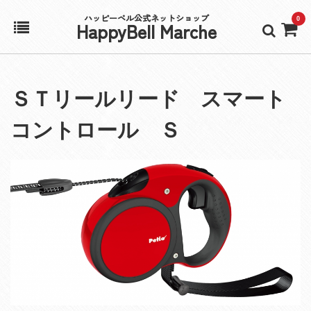
ハッピーベル公式ネットショップ
0
HappyBell Marche
ホーム
ＳＴリールリード スマート
アカウント
コントロール Ｓ
カート