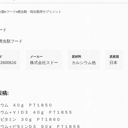
生類
>
フード
>
爬虫類・両生類用サプリメント
ード
爬虫類フード
ド
メーカー
原材料
原産国
12600616
株式会社スドー
カルシウム他
日本
稿:
シウム ４０ｇ ＰＴ１８５０
シウム＋ＶＩＤ３ ４０ｇ ＰＴ１８５５
チビタミン ３０ｇ ＰＴ１８６０
シウム＋ビタミンＤ３ ９０ｇ ＰＴ１８５６