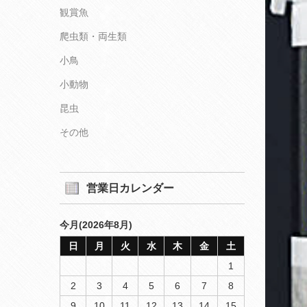
観賞魚
爬虫類・両生類
小鳥
小動物
昆虫
その他
営業日カレンダー
今月(2026年8月)
日
月
火
水
木
金
土
1
2
3
4
5
6
7
8
9
10
11
12
13
14
15