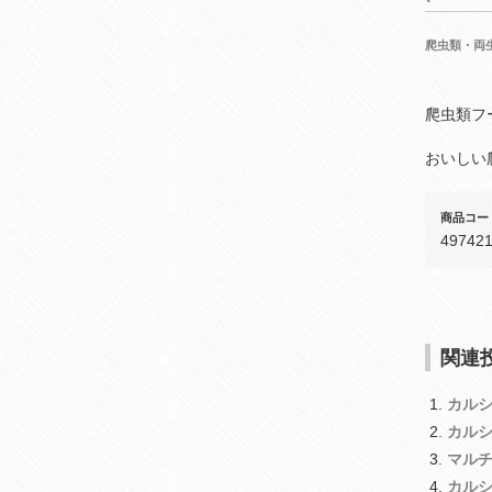
爬虫類・両
爬虫類フ
おいしい
商品コー
49742
関連投
カル
カル
マル
カル