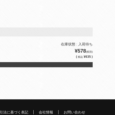
在庫状態 : 入荷待ち
¥578
(税別)
(
¥635 )
税込
引法に基づく表記
会社情報
お問い合わせ