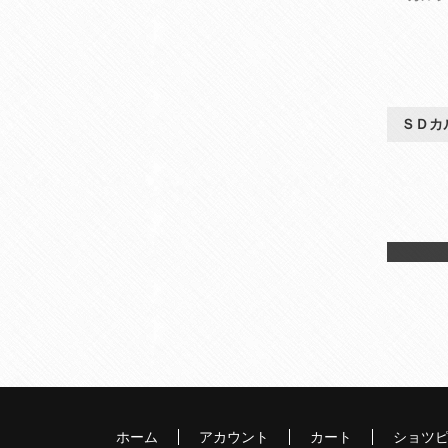
ＳＤカ
ホーム
アカウント
カート
ショツ