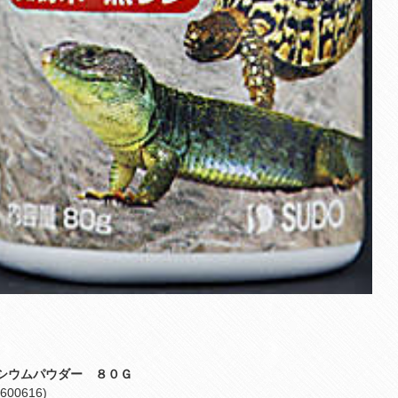
シウムパウダー ８０Ｇ
600616)